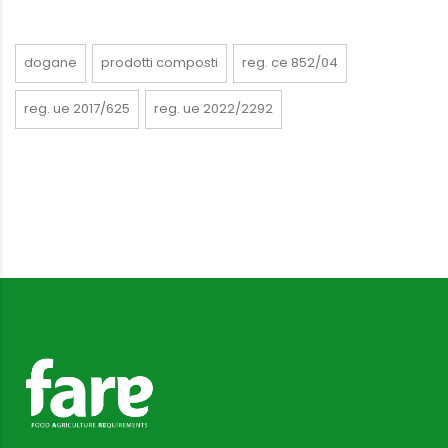
dogane
prodotti composti
reg. ce 852/04
reg. ue 2017/625
reg. ue 2022/2292