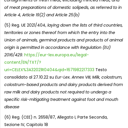
of meat preparations of domestic solipeds, as referred to in
Article 4, Article 19(2) and Article 25(b)
(5) Reg. UE 2021/404,
laying down the lists of third countries,
territories or zones thereof from which the entry into the
Union of animals, germinal products and products of animal
origin is permitted in accordance with Regulation (EU)
2016/429
.
https://eur-lex.europa.eu/legal-
content/EN/TXT/?
uri=CELEX%3A32021R0404&qid=1671982217333
Testo
consolidato al 27.10.22 su
Eur-Lex. Annex VIII, Milk, colostrum,
colostrum-based products and dairy products derived from
raw milk and dairy products not required to undergo a
specific risk-mitigating treatment against foot and mouth
disease
(6) Reg. (CEE) n. 2658/87, Allegato I, Parte Seconda,
Sezione IV, Capitolo 18