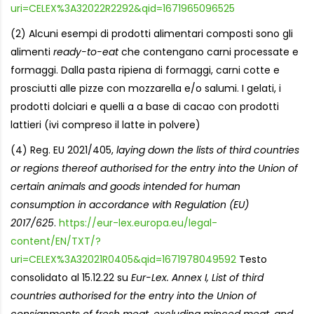
uri=CELEX%3A32022R2292&qid=1671965096525
(2) Alcuni esempi di prodotti alimentari composti sono gli
alimenti
ready-to-eat
che contengano carni processate e
formaggi. Dalla pasta ripiena di formaggi, carni cotte e
prosciutti alle pizze con mozzarella e/o salumi. I gelati, i
prodotti dolciari e quelli a a base di cacao con prodotti
lattieri (ivi compreso il latte in polvere)
(4) Reg. EU 2021/405,
laying down the lists of third countries
or regions thereof authorised for the entry into the Union of
certain animals and goods intended for human
consumption in accordance with Regulation (EU)
2017/625
.
https://eur-lex.europa.eu/legal-
content/EN/TXT/?
uri=CELEX%3A32021R0405&qid=1671978049592
Testo
consolidato al 15.12.22 su
Eur-Lex. Annex I, List of third
countries authorised for the entry into the Union of
consignments of fresh meat, excluding minced meat, and