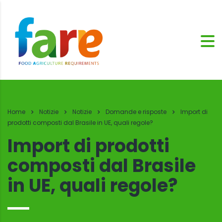
Home
Notizie
Notizie
Domande e risposte
Import di
prodotti composti dal Brasile in UE, quali regole?
Import di prodotti
composti dal Brasile
in UE, quali regole?