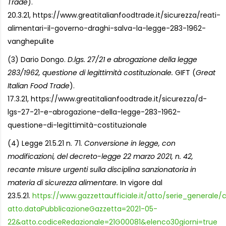
Trade
).
20.3.21, https://www.greatitalianfoodtrade.it/sicurezza/reati-
alimentari-il-governo-draghi-salva-la-legge-283-1962-
vanghepulite
(3) Dario Dongo.
D.lgs. 27/21 e abrogazione della legge
283/1962, questione di legittimità costituzionale.
GIFT (
Great
Italian Food Trade
).
17.3.21, https://www.greatitalianfoodtrade.it/sicurezza/d-
lgs-27-21-e-abrogazione-della-legge-283-1962-
questione-di-legittimità-costituzionale
(4) Legge 21.5.21 n. 71.
Conversione in legge, con
modificazioni, del decreto-legge 22 marzo 2021, n. 42,
recante misure urgenti sulla disciplina sanzionatoria in
materia di sicurezza alimentare.
In vigore dal
23.5.21.
https://www.gazzettaufficiale.it/atto/serie_generale/c
atto.dataPubblicazioneGazzetta=2021-05-
22&atto.codiceRedazionale=21G00081&elenco30giorni=true