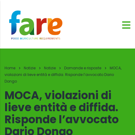
Home
Notizie
Notizie
Domande e risposte
MOCA,
violazioni di lieve entità e diffida. Risponde l’avvocato Dario
Dongo
MOCA, violazioni di
lieve entità e diffida.
Risponde l’avvocato
Dario Dongo