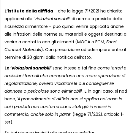
L’istituto della diffida
– che la legge 71/2021 ha chiarito
applicarsi alle ‘
violazioni sanabili
’ di norme a presidio della
sicurezza alimentare – può quindi venire applicato anche
alle infrazioni delle norme su materiali e oggetti destinati a
venire a contatto con gli alimenti (MOCA o FCM,
Food
Contact Materials
). Con prescrizione ad adempiere entro il
termine di 30 giorni dalla notifica dell’atto.
Le ‘
violazioni sanabili
’
sono intese a tal fine come ‘
errori e
omissioni formali che comportano una mera operazione di
regolarizzazione, ovvero violazioni le cui conseguenze
dannose o pericolose sono eliminabili
’. E in ogni caso, si noti
bene, ‘
il procedimento di diffida non si applica nel caso in
cui i prodotti non conformi siano stati già immessi in
commercio, anche solo in parte
’ (legge 71/2021, articolo 1-
ter).
Se hai piacere iscriviti alla nostra
newsletter
,