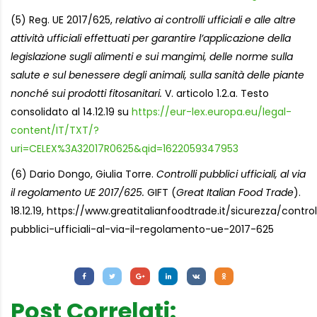
(5) Reg. UE 2017/625,
relativo ai controlli ufficiali e alle altre
attività ufficiali effettuati per garantire l’applicazione della
legislazione sugli alimenti e sui mangimi, delle norme sulla
salute e sul benessere degli animali, sulla sanità delle piante
nonché sui prodotti fitosanitari.
V. articolo 1.2.a. Testo
consolidato al 14.12.19 su
https://eur-lex.europa.eu/legal-
content/IT/TXT/?
uri=CELEX%3A32017R0625&qid=1622059347953
(6) Dario Dongo, Giulia Torre.
Controlli pubblici ufficiali, al via
il regolamento UE 2017/625.
GIFT (
Great Italian Food Trade
).
18.12.19, https://www.greatitalianfoodtrade.it/sicurezza/control
pubblici-ufficiali-al-via-il-regolamento-ue-2017-625
Letture:
1.007
Post Correlati: