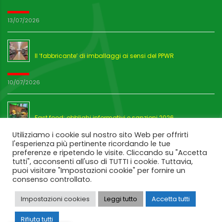
13/07/2026
Il ‘fabbricante’ di imballaggi ai sensi del PPWR
10/07/2026
Fast food: obblighi informativi e sanzioni 2026
Utilizziamo i cookie sul nostro sito Web per offrirti
l'esperienza più pertinente ricordando le tue
03/07/2026
preferenze e ripetendo le visite. Cliccando su "Accetta
tutti", acconsenti all'uso di TUTTI i cookie. Tuttavia,
puoi visitare "Impostazioni cookie" per fornire un
consenso controllato.
Impostazioni cookies
Leggi tutto
Accetta tutti
Rifiuta tutti