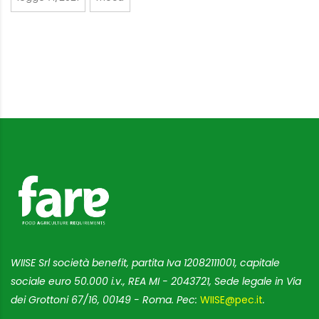
WIISE Srl società benefit, partita Iva 12082111001, capitale
sociale euro 50.000 i.v., REA MI - 2043721, Sede legale in Via
dei Grottoni 67/16, 00149 - Roma. Pec:
WIISE@pec.it
.