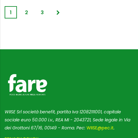
1
2
3
WIISE Srl società benefit, partita Iva 12082111001, capitale
sociale euro 50.000 i.v., REA MI - 2043721, Sede legale in Via
dei Grottoni 67/16, 00149 - Roma. Pec:
WIISE@pec.it
.