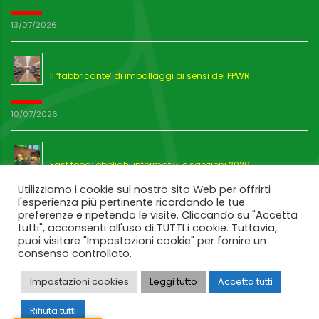
13/07/2026
Il ‘fabbricante’ di imballaggi ai sensi del PPWR
10/07/2026
Fast food: obblighi informativi e sanzioni 2026
Utilizziamo i cookie sul nostro sito Web per offrirti
l'esperienza più pertinente ricordando le tue
03/07/2026
preferenze e ripetendo le visite. Cliccando su "Accetta
tutti", acconsenti all'uso di TUTTI i cookie. Tuttavia,
puoi visitare "Impostazioni cookie" per fornire un
consenso controllato.
Impostazioni cookies
Leggi tutto
Accetta tutti
Rifiuta tutti