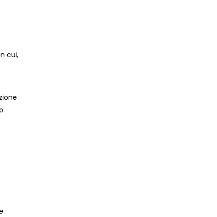
n cui,
azione
o.
ne