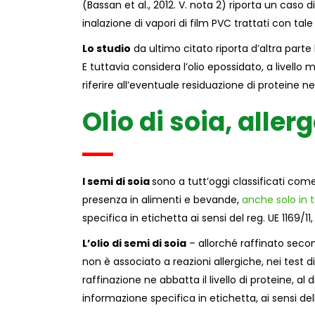
(Bassan et al., 2012. V. nota 2) riporta un ca
inalazione di vapori di film PVC trattati con t
Lo studio
da ultimo citato riporta d’altra parte l
E tuttavia considera l’olio epossidato, a livello 
riferire all’eventuale residuazione di proteine n
Olio di soia, aller
I semi di soia
sono a tutt’oggi classificati come 
presenza in alimenti e bevande,
anche solo in 
specifica in etichetta ai sensi del reg. UE 1169/11, a
L’olio di semi di soia
– allorché raffinato secon
non è associato a reazioni allergiche, nei test d
raffinazione ne abbatta il livello di proteine, al 
informazione specifica in etichetta, ai sensi dell’A