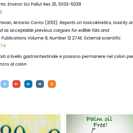
nts.
Environ Sci Pollut Res 25, 5033–5039
9
Pavan, Antonio Conto (2012).
Reports on toxicokinetics, toxicity a
ed as acceptable previous cargoes for edible fats and
g Publications Volume 9, Number 12 274E. External scientific
274
rbiti a livello gastrointestinale e possono permanere nel colon pe
ancro al colon