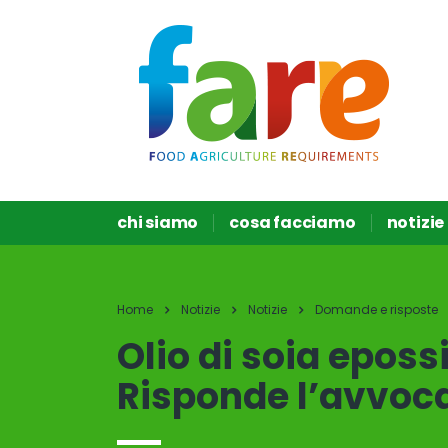
chi siamo
cosa facciamo
notizie
Home
Notizie
Notizie
Domande e risposte
Olio di soia eposs
Risponde l’avvoc