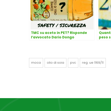
TMC su aceto in PET? Risponde
Quanti
l’avvocato Dario Dongo
peso s
Dario
moca
olio di soia
pvc
reg. ue 1169/11