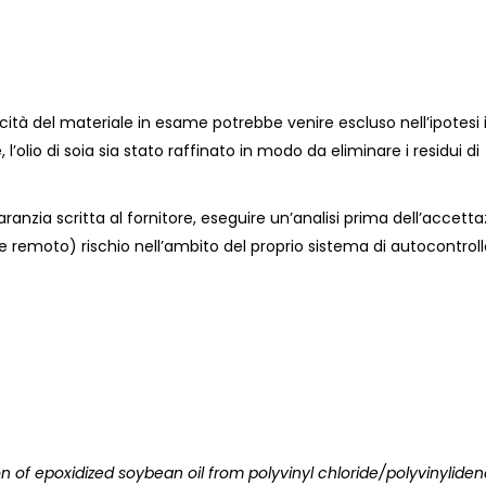
genicità del materiale in esame potrebbe venire escluso nell’ipotesi i
’olio di soia sia stato raffinato in modo da eliminare i residui di
anzia scritta al fornitore, eseguire un’analisi prima dell’accett
e remoto) rischio nell’ambito del proprio sistema di autocontroll
on of epoxidized soybean oil from polyvinyl chloride/polyvinylide