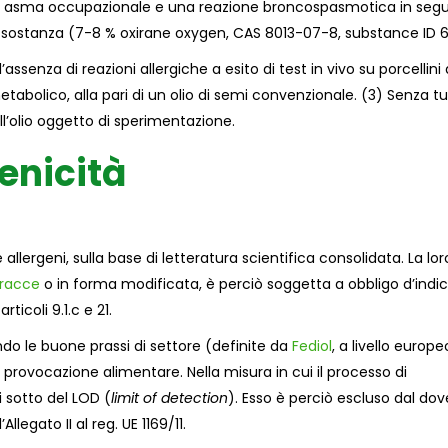
so di asma occupazionale e una reazione broncospasmotica in segu
ale sostanza (7-8 % oxirane oxygen, CAS 8013-07-8, substance ID 6
’assenza di reazioni allergiche a esito di test in vivo su porcellini 
metabolico, alla pari di un olio di semi convenzionale. (3) Senza t
ell’olio oggetto di sperimentazione.
genicità
allergeni, sulla base di letteratura scientifica consolidata. La lor
tracce
o in forma modificata, è perciò soggetta a obbligo d’indi
rticoli 9.1.c e 21.
do le buone prassi di settore (definite da
Fediol
, a livello europe
i provocazione alimentare. Nella misura in cui il processo di
di sotto del LOD (
limit of detection
). Esso è perciò escluso dal dov
llegato II al reg. UE 1169/11.