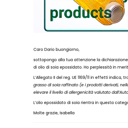
Caro Dario buongiorno,
sottopongo alla tua attenzione la dichiarazione 
di olio di soia epossidato. Ho perplessità in mer
L’Allegato II del reg. UE 1169/11 in effetti indica, t
grasso di soia raffinato (e i prodotti derivati, n
elevare il livello di allergenicità valutato dall’Au
L’olio epossidato di soia rientra in questa categ
Molte grazie, Isabella