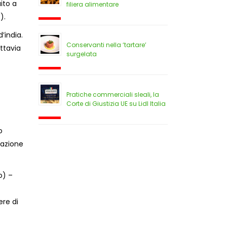
ito a
filiera alimentare
).
d’india.
Conservanti nella ‘tartare’
uttavia
surgelata
Pratiche commerciali sleali, la
Corte di Giustizia UE su Lidl Italia
o
cazione
o) –
ere di