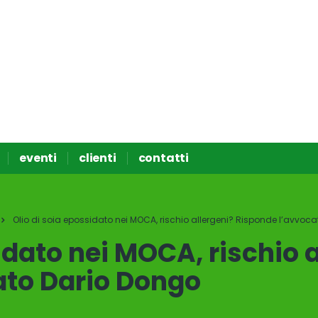
eventi
clienti
contatti
Olio di soia epossidato nei MOCA, rischio allergeni? Risponde l’avvoc
idato nei MOCA, rischio 
ato Dario Dongo