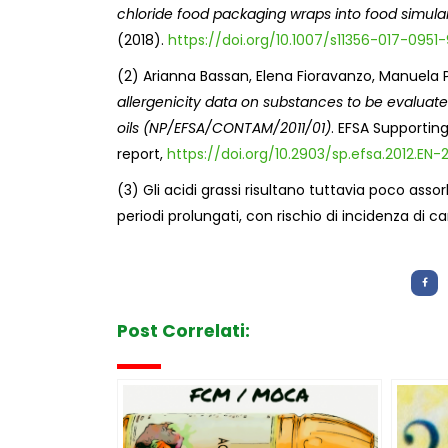
chloride food packaging wraps into food simula
(2018).
https://doi.org/10.1007/s11356-017-0951-
(2) Arianna Bassan, Elena Fioravanzo, Manuela 
allergenicity data on substances to be evaluat
oils (NP/EFSA/CONTAM/2011/01)
. EFSA Supportin
report,
https://doi.org/10.2903/sp.efsa.2012.EN-
(3) Gli acidi grassi risultano tuttavia poco asso
periodi prolungati, con rischio di incidenza di c
Letture:
998
Post Correlati: