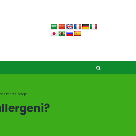
ato Dario Dongo
allergeni?