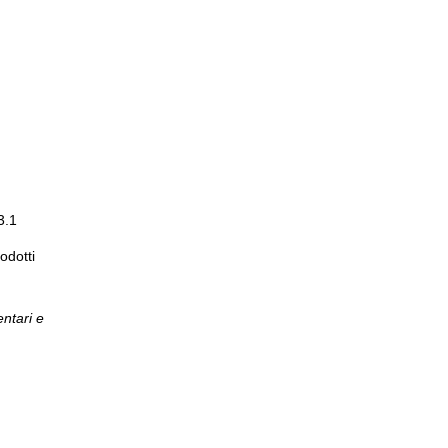
 3.1
odotti
entari e