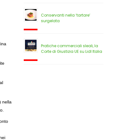
Conservanti nella ‘tartare’
surgelata
lina
Pratiche commerciali sleali, la
Corte di Giustizia UE su Lidl Italia
ite
al
) nella
to.
conto
nei