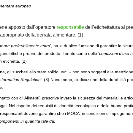
limentare europeo
ene apposto dall’operatore
responsabile
dell’etichettatura al pr
appropriato della derrata alimentare. (1)
mare preferibilmente entro
’, ha la duplice funzione di garantire la sicu
ganolettiche proprie del prodotto. Tenuto conto delle ‘
condizioni d’uso n
 etichetta. (2)
ina, gli zuccheri allo stato solido,
etc
. – non sono soggetti alla menzion
nformation Regulation
’. (3) Nondimeno, l’indicazione della durabilità pu
e.
atto con gli Alimenti) prescrive invero la sicurezza dei materiali e artico
llaggi. Nel rispetto dei requisiti di idoneità tecnologica e delle buone prat
ri responsabili devono garantire che i MOCA, in condizioni d’impiego nor
componenti in quantità tale da: