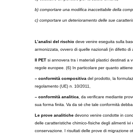
b) comportare una modifica inaccettabile della comp
c) comportare un deterioramento delle sue caratteris
L’analisi del rischio
deve venire eseguita sulla base
armonizzata, ovvero di quelle nazionali (in difetto d
Il PET
si annovera tra i materiali plastici destinati a
regole europee. (6) In particolare per quanto attiene
– conformità compositiva
del prodotto, la formula
regolamento (UE) n. 10/2011,
– conformità analitica
, da verificare mediante prove
sua forma finita. Va da sé che tale conformità debba v
Le prove analitiche
devono venire condotte in condiz
delle caratteristiche chimico-fisiche degli alimenti i
conservazione. I risultati delle prove di migrazione ott