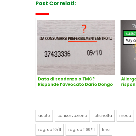
Post Correlati:
Data di scadenza o TMC?
Allerg
Risponde l’avvocato Dario Dongo
rispon
aceto
conservazione
etichetta
moca
reg. ue 10/11
reg. ue 1169/11
tmc