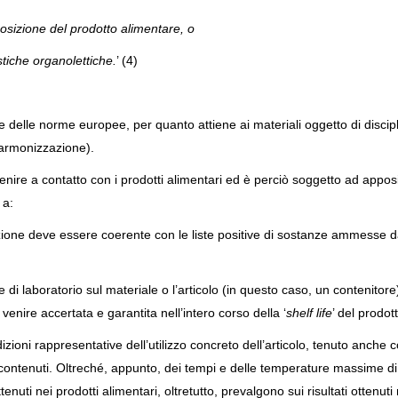
osizione del prodotto alimentare, o
tiche organolettiche.
’ (4)
 delle norme europee, per quanto attiene ai materiali oggetto di discip
i armonizzazione).
 venire a contatto con i prodotti alimentari ed è perciò soggetto ad appos
 a:
zione deve essere coerente con le liste positive di sostanze ammesse d
 di laboratorio sul materiale o l’articolo (in questo caso, un contenitore
enire accertata e garantita nell’intero corso della ‘
shelf life
’ del prodot
ioni rappresentative dell’utilizzo concreto dell’articolo, tenuto anche 
vi contenuti. Oltreché, appunto, dei tempi e delle temperature massime di
enuti nei prodotti alimentari, oltretutto, prevalgono sui risultati ottenuti 