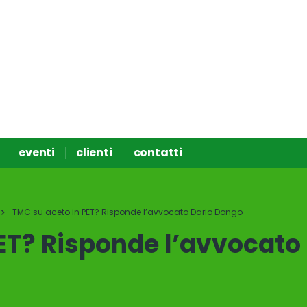
eventi
clienti
contatti
TMC su aceto in PET? Risponde l’avvocato Dario Dongo
ET? Risponde l’avvocato