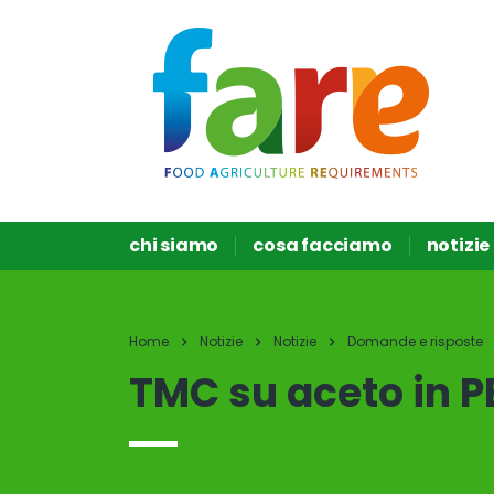
chi siamo
cosa facciamo
notizie
Home
Notizie
Notizie
Domande e risposte
TMC su aceto in P