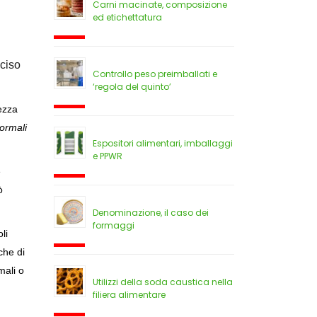
Carni macinate, composizione
ed etichettatura
eciso
Controllo peso preimballati e
‘regola del quinto’
rezza
ormali
Espositori alimentari, imballaggi
e PPWR
e
ò
Denominazione, il caso dei
formaggi
li
iche di
mali o
Utilizzi della soda caustica nella
filiera alimentare