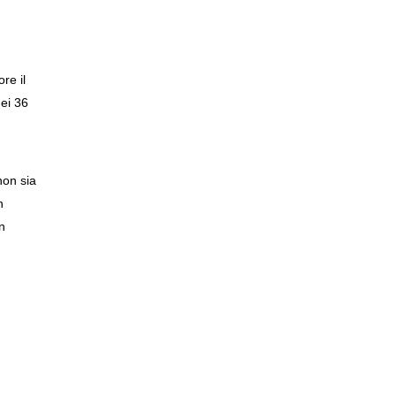
re il
nei 36
non sia
n
n