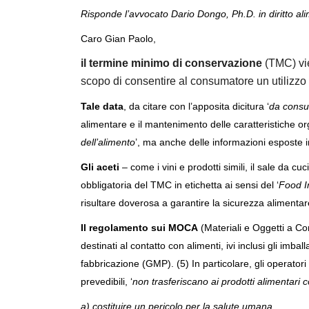
Risponde l’avvocato Dario Dongo, Ph.D. in diritto a
Caro Gian Paolo,
il termine minimo di conservazione
(TMC) vi
scopo di consentire al consumatore un utilizzo 
Tale data
, da citare con l’apposita dicitura ‘
da consu
alimentare e il mantenimento delle caratteristiche or
dell’alimento
’, ma anche delle informazioni esposte in
Gli aceti
– come i vini e prodotti simili, il sale da cuc
obbligatoria del TMC in etichetta ai sensi del ‘
Food I
risultare doverosa a garantire la sicurezza alimentar
Il regolamento sui MOCA
(Materiali e Oggetti a Cont
destinati al contatto con alimenti, ivi inclusi gli imba
fabbricazione (GMP). (5) In particolare, gli operato
prevedibili, ‘
non trasferiscano ai prodotti alimentari 
a) costituire un pericolo per la salute umana,