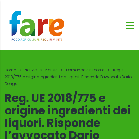
Home
Notizie
Notizie
Domande e risposte
Reg. UE
2018/775 e origine ingredienti dei liquori. Risponde l’avvocato Dario
Dongo
Reg. UE 2018/775 e
origine ingredienti dei
liquori. Risponde
l’avvocato Dario