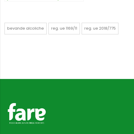
l’avvocato Dario Dongo
bevande alcoliche
reg. ue 1169/11
reg. ue 2018/775