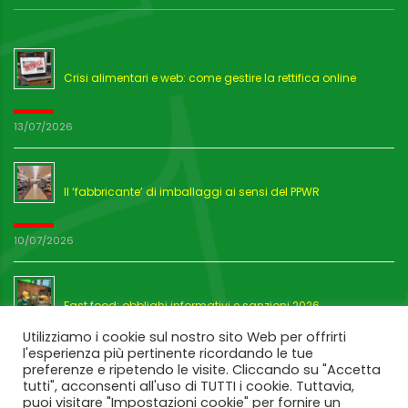
Crisi alimentari e web: come gestire la rettifica online
13/07/2026
Il ‘fabbricante’ di imballaggi ai sensi del PPWR
10/07/2026
Fast food: obblighi informativi e sanzioni 2026
Utilizziamo i cookie sul nostro sito Web per offrirti
l'esperienza più pertinente ricordando le tue
03/07/2026
preferenze e ripetendo le visite. Cliccando su "Accetta
tutti", acconsenti all'uso di TUTTI i cookie. Tuttavia,
puoi visitare "Impostazioni cookie" per fornire un