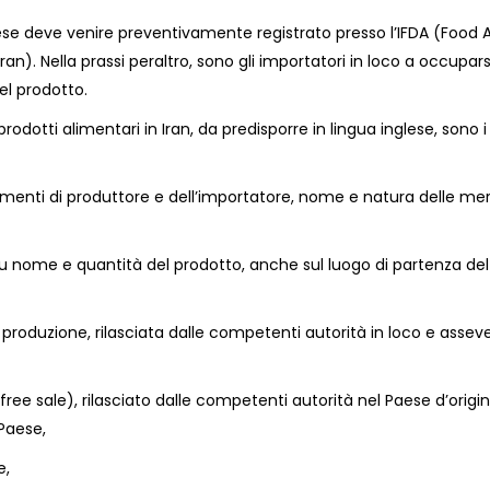
ese deve venire preventivamente registrato presso l’IFDA (Food 
an). Nella prassi peraltro, sono gli importatori in loco a occupars
el prodotto.
rodotti alimentari in Iran, da predisporre in lingua inglese, sono i
erimenti di produttore e dell’importatore, nome e natura delle mer
su nome e quantità del prodotto, anche sul luogo di partenza del
i produzione, rilasciata dalle competenti autorità in loco e assev
 free sale), rilasciato dalle competenti autorità nel Paese d’origi
Paese,
e,