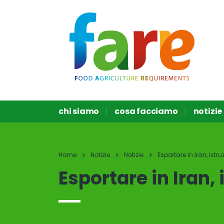
chi siamo
cosa facciamo
notizie
Home
Notizie
Notizie
Esportare in Iran, istru
Esportare in Iran, 