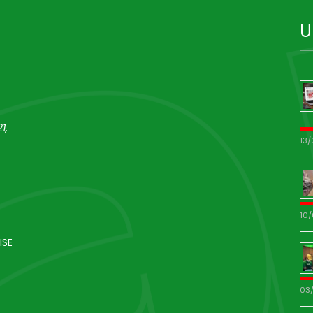
U
1,
13
10
ISE
03