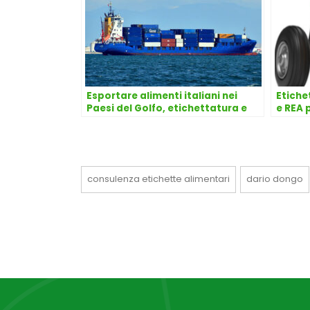
Esportare alimenti italiani nei
Etiche
Paesi del Golfo, etichettatura e
e REA 
‘name of the food’
del pr
l’avvo
consulenza etichette alimentari
dario dongo