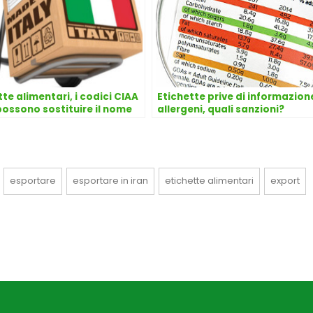
tte alimentari, i codici CIAA
Etichette prive di informazion
possono sostituire il nome
allergeni, quali sanzioni?
oduttore? Risponde
cato Dario Dongo
esportare
esportare in iran
etichette alimentari
export