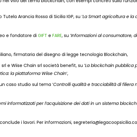
o nel vivo del tema blockchain, con esempi concreti sulla funzio
 Tutela Arancia Rossa di Sicilia IGP, su ‘
La Smart agricoltura e la d
peo e fondatore di
GIFT
e
FARE
, su ‘
Informazioni al consumatore, d
iliano, firmataria del disegno di legge tecnologia Blockchain,
srl e Wiise Chain srl società benefit, su ‘
La blockchain pubblica 
ratica: la piattaforma Wiise Chain
‘,
 un caso studio sul tema ‘
Controlli qualità e tracciabilità di filiera 
emi informatizzati per l’acquisizione dei dati in un sistema blockch
 conclude i lavori. Per informazioni,
segreteria@legacoopsicilia.c