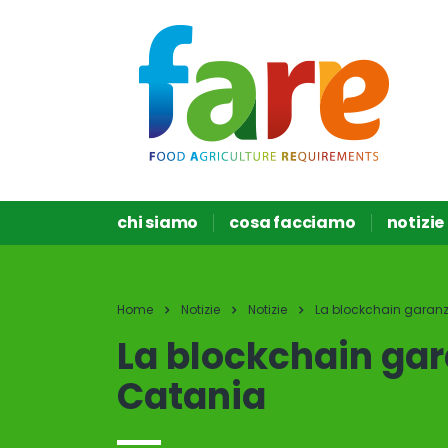
chi siamo
cosa facciamo
notizie
Home
Notizie
Notizie
La blockchain garanzi
La blockchain gar
Catania