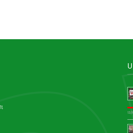
U
1,
13