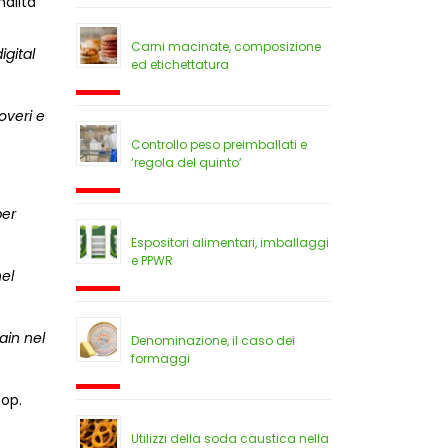
nalità
Carni macinate, composizione
igital
ed etichettatura
overi e
Controllo peso preimballati e
‘regola del quinto’
per
Espositori alimentari, imballaggi
e PPWR
nel
ain nel
Denominazione, il caso dei
formaggi
oop
.
Utilizzi della soda caustica nella