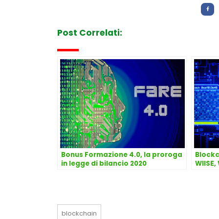
Post Correlati:
Bonus Formazione 4.0, la proroga
Blockc
in legge di bilancio 2020
WIISE,
blockchain