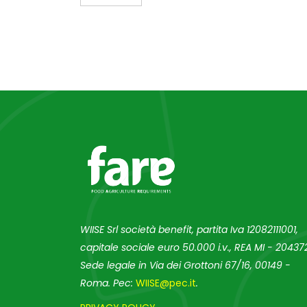
WIISE Srl società benefit, partita Iva 12082111001,
capitale sociale euro 50.000 i.v., REA MI - 204372
Sede legale in Via dei Grottoni 67/16, 00149 -
Roma. Pec:
WIISE@pec.it
.