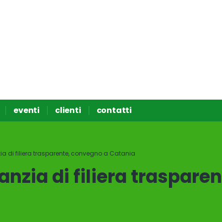
eventi
clienti
contatti
a di filiera trasparente, convegno a Catania
anzia di filiera traspare