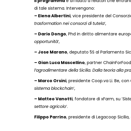
Il programma
è affidato a relatori che entran
di tale sistema. Intervengono:
– Elena Albertini
, vice presidente del Consorzio
trasformation nei consorzi di tutela
‘,
– Dario Dongo
, Phd in diritto alimentare euro
opportunità
‘,
– Jose Marano
, deputato 5S al Parlamento Sic
– Gian Luca Mascellino
, partner ChainForFood 
l’agroalimentare della Sicilia. Dalla teoria alla p
– Marco Orsini
, presidente Coop.va Li. Be, con
sistema blockchain
‘,
– Matteo Vanotti
, fondatore di xFarm, su ‘
Sist
settore agricolo
‘.
Filippo Parrino
, presidente di Legacoop Sicilia,
Letture:
917