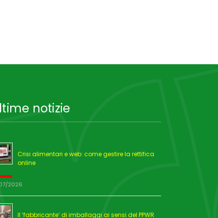
ltime notizie
Crisi alimentari e web: come gestire la rettifica
online
/07/2026
Il ‘fabbricante’ di imballaggi ai sensi del PPWR