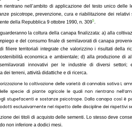
 rientrano nell’ambito di applicazione del testo unico delle l
nze psicotrope, prevenzione, cura e riabilitazione dei relativi s
5
dente della Repubblica 9 ottobre 1990, n. 309
.
iguarderanno la coltura della canapa finalizzata: a) alla coltiva
l’impiego e del consumo finale di semilavorati di canapa proveni
di filiere territoriali integrate che valorizzino i risultati della r
ostenibilità economica e ambientale; d) alla produzione di al
milavorati innovativi per le industrie di diversi settori; 
dei terreni, attività didattiche e di ricerca.
orizzazione la coltivazione delle varietà di cannabis sativa L a
elle specie di piante agricole le quali non rientrano nell’am
degli stupefacenti e sostanze psicotrope. Dalla canapa così è po
dotti esclusivamente nel rispetto delle discipline dei rispettivi se
vazione dei titoli di acquisto delle sementi. Lo stesso deve conse
do non inferiore a dodici mesi.