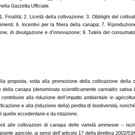
nella Gazzetta Ufficiale.
. Finalità; 2. Liceità della coltivazione; 3. Obblighi del coltivat
imenti; 6. Incentivi per la filiera della canapa; 7. Riproduzion
ione, di divulgazione e d’innovazione; 9. Tutela del consumato
della proposta, volta alla promozione della coltivazione della
le della canapa (denominata scientificamente
cannabis sativa
ontribuire alla riduzione dell’impatto ambientale in agricoltur
ficazione e alla (riduzione della) perdita di biodiversità, nonc
di quelle eccedentarie e da rotazione.
rà alle coltivazioni di canapa delle varietà ammesse – iscri
iante agricole, ai sensi dell’articolo 17 della direttiva 2002/53