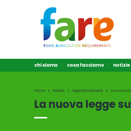
chi siamo
cosa facciamo
notizie
Home
Notizie
Approfondimenti
La nuova le
La nuova legge sul