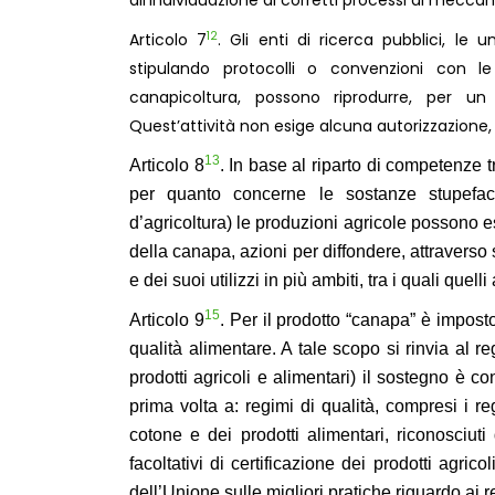
all’individuazione di corretti processi di meccaniz
12
Articolo 7
. Gli enti di ricerca pubblici, le 
stipulando protocolli o convenzioni con le
canapicoltura, possono riprodurre, per un
Quest’attività non esige alcuna autorizzazion
13
Articolo 8
. In base al riparto di competenze t
per quanto concerne le sostanze stupefac
d’agricoltura) le produzioni agricole possono e
della canapa, azioni per diffondere, attraverso 
e dei suoi utilizzi in più ambiti, tra i quali que
15
Articolo 9
. Per il prodotto “canapa” è impos
qualità alimentare. A tale scopo si rinvia al
prodotti agricoli e alimentari) il sostegno è c
prima volta a: regimi di qualità, compresi i reg
cotone e dei prodotti alimentari, riconosciuti
facoltativi di certificazione dei prodotti agric
dell’Unione sulle migliori pratiche riguardo ai reg