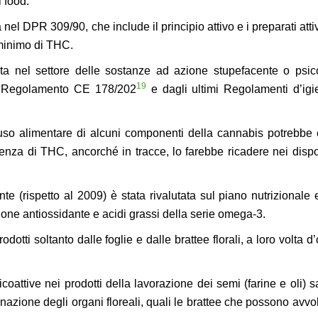
 food.
 nel DPR 309/90, che include il principio attivo e i preparati attiv
 minimo di THC.
a nel settore delle sostanze ad azione stupefacente o psico
19
el Regolamento CE 178/202
e dagli ultimi Regolamenti d’igi
uso alimentare di alcuni componenti della cannabis potrebbe
enza di THC, ancorché in tracce, lo farebbe ricadere nei dispo
te (rispetto al 2009) è stata rivalutata sul piano nutrizionale 
e antiossidante e acidi grassi della serie omega-3.
otti soltanto dalle foglie e dalle brattee florali, a loro volta d’
icoattive nei prodotti della lavorazione dei semi (farine e oli) 
azione degli organi floreali, quali le brattee che possono avvol