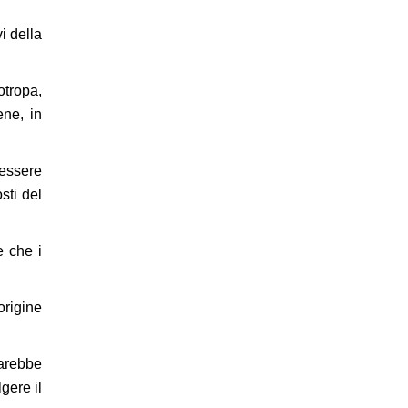
i della
tropa,
ene, in
 essere
sti del
e che i
origine
sarebbe
gere il