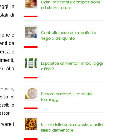
Carni macinate, composizione
eggi in
ed etichettatura
tati di
Controllo peso preimballati e
zione e
‘regola del quinto’
enti da
icerca e
imenti,
Espositori alimentari, imballaggi
e) alla
e PPWR
mmesse,
Denominazione, il caso dei
bito di
formaggi
ssibile
ttori.
rvare i
Utilizzi della soda caustica nella
filiera alimentare