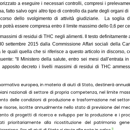
torizzato a eseguire i necessari controlli, compresi i prelevamen
pa, fatto salvo ogni altro tipo di controllo da parte degli organi di
orso dello svolgimento di attività giudiziarie.
La soglia 
ante potrà essere compresa
entro il limite massimo dello 0,6 per ce
i massimi di residui di THC negli alimenti. Il testo
definitamente
 30 settembre 2015 dalla Commissione Affari sociali della C
le quali quella che si riferisce a questo articolo in discorso, 
ente: “Il Ministero della salute, entro sei mesi dall’entrata in
 apposito decreto i livelli massimi di residui di THC ammess
normativa europea, in materia di aiuti di Stato, destinerà annu
 piani nazionali di settore di propria competenza, nel limite mas
ento delle condizioni di produzione e trasformazione nel settor
le risorse, iscritte annualmente nello stato di previsione del m
nto di progetti di ricerca e sviluppo per la produzione e i proc
ati prioritariamente alla ricostituzione del patrimonio gen
11