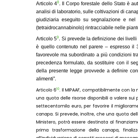
8
Articolo 4
.
Il Corpo forestale dello Stato è au
analisi di laboratorio, sulle coltivazioni di cana
giudiziaria eseguito su segnalazione e nel c
(tetraidrocannabinolo) rintracciabile nelle pi
9
Articolo 5
. Si prevede la definizione dei livell
è quello contenuto nel parere – espresso il
favorevole ma subordinato a più condizioni tra 
precedenza formulato, da sostituire con il segu
della presente legge provvede a definire con
alimenti”.
10
Articolo 6
. Il MIPAAF, compatibilmente con la 
una quota delle risorse disponibili a valere sui
settecentomila euro, per favorire il miglioram
canapa. Si prevede, inoltre, che una quota del
Ministero, potrà essere destinata al finanziame
prima trasformazione della canapa, finalizz