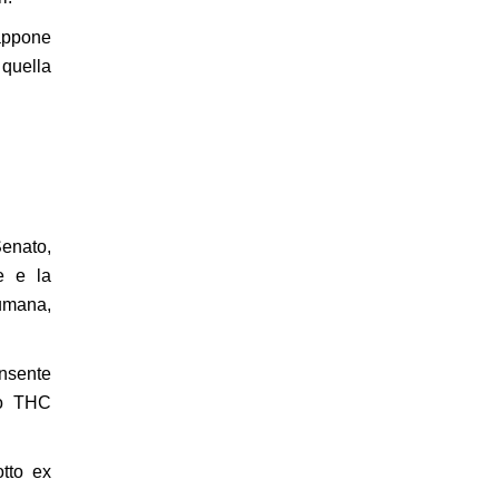
 appone
 quella
Senato,
e e la
 umana,
onsente
uo THC
tto ex