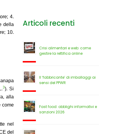
ore; 4.
Articoli recenti
e della
re; 10.
Crisi alimentari e web: come
gestire la rettifica online
Il ‘fabbricante’ di imballaggi ai
 canapa
sensi del PPWR
3
L.
). Si
a, alla
hé come
Fast food: obblighi informativi e
sanzioni 2026
tte nel
/CE del