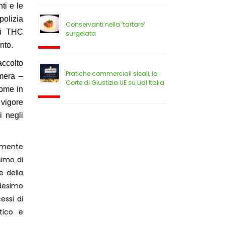
ti e le
 polizia
Conservanti nella ‘tartare’
di THC
surgelata
nto.
accolto
Pratiche commerciali sleali, la
amera –
Corte di Giustizia UE su Lidl Italia
come in
 vigore
i negli
almente
simo di
e della
edesimo
essi di
etico e