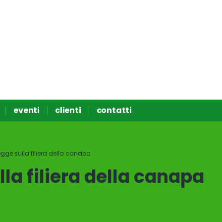
eventi
clienti
contatti
gge sulla filiera della canapa
la filiera della canapa