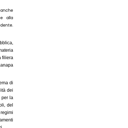
, anche
e alla
dente.
bblica,
ateria
filiera
 canapa
tema di
ità dei
 per la
li, del
 regimi
tamenti
i.