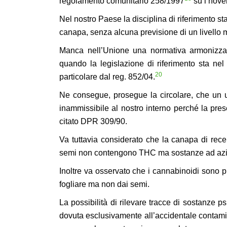
regolamento comunitario 258/1997
su i novel
Nel nostro Paese la disciplina di riferimento sta
canapa, senza alcuna previsione di un livello
Manca nell’Unione una normativa armonizzat
quando la legislazione di riferimento sta n
20
particolare dal reg. 852/04.
Ne consegue, prosegue la circolare, che un 
inammissibile al nostro interno perché la pres
citato DPR 309/90.
Va tuttavia considerato che la canapa di recen
semi non contengono THC ma sostanze ad azion
Inoltre va osservato che i cannabinoidi sono prod
fogliare ma non dai semi.
La possibilità di rilevare tracce di sostanze ps
dovuta esclusivamente all’accidentale contamin