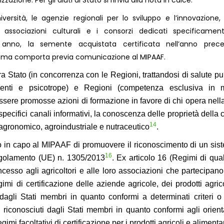
zazione. Per gli aiuti di Stato si rinvia alla nota in calce.
università, le agenzie regionali per lo sviluppo e l’innovazione
 associazioni culturali e i consorzi dedicati specificament
 anno, la semente acquistata certificata nell’anno prece
e, ma comporta previa comunicazione al MIPAAF.
ra Stato (in concorrenza con le Regioni, trattandosi di salute pu
enti e psicotrope) e Regioni (competenza esclusiva in m
ssere promosse azioni di formazione in favore di chi opera nella 
specifici canali informativi, la conoscenza delle proprietà della
14
lli agronomico, agroindustriale e nutraceutico
.
to in capo al MIPAAF di promuovere il riconoscimento di un sis
16
 regolamento (UE) n. 1305/2013
. Ex articolo 16 (Regimi di qual
oncesso agli agricoltori e alle loro associazioni che partecipano
imi di certificazione delle aziende agricole, dei prodotti agrico
 dagli Stati membri in quanto conformi a determinati criteri o
oli riconosciuti dagli Stati membri in quanto conformi agli orien
imi facoltativi di certificazione per i prodotti agricoli e alimentar