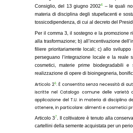
4
Consiglio, del 13 giugno 2002
– le quali non
materia di disciplina degli stupefacenti e sosta
tossicodipendenza, di cui al decreto del Presi
Per il
comma
3
, il sostegno e la promozione r
alla trasformazione; b) all’incentivazione del
filiere prioritariamente locali; c) allo sviluppo 
perseguano l’integrazione locale e la reale s
cosmetici, materie prime biodegradabili e se
realizzazione di opere di bioingegneria, bonifica 
6
Articolo 2
. È consentita senza necessità di aut
iscritte nel Catalogo comune delle varietà d
applicazione del T.U. in materia di disciplina 
ottenere, in particolare: alimenti e cosmetici pro
7
Articolo 3
. Il coltivatore è tenuto alla conser
cartellini della semente acquistata per un perio