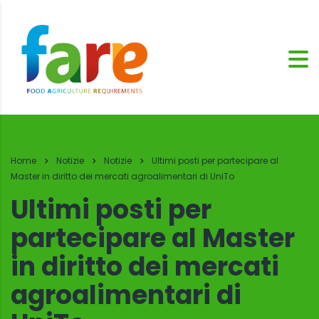
Home
Notizie
Notizie
Ultimi posti per partecipare al
Master in diritto dei mercati agroalimentari di UniTo
Ultimi posti per
partecipare al Master
in diritto dei mercati
agroalimentari di