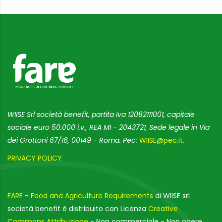
WIISE Srl società benefit, partita Iva 12082111001, capitale
sociale euro 50.000 i.v., REA MI - 2043721, Sede legale in Via
dei Grottoni 67/16, 00149 - Roma. Pec:
WIISE@pec.it
.
PRIVACY POLICY
FARE - Food and Agriculture Requirements
di WIISE srl
società benefit è distribuito con Licenza
Creative
Commons Attribuzione
- Non commerciale - Non opere