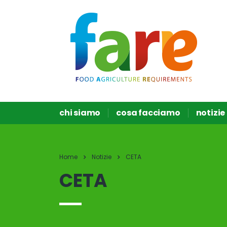
chi siamo
cosa facciamo
notizie
Home
Notizie
CETA
CETA