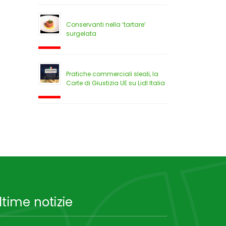
Conservanti nella ‘tartare’
surgelata
Pratiche commerciali sleali, la
Corte di Giustizia UE su Lidl Italia
ltime notizie