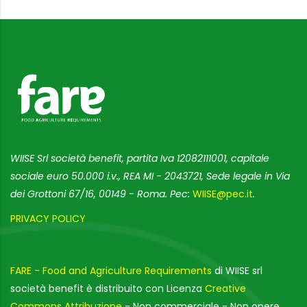
WIISE Srl società benefit, partita Iva 12082111001, capitale
sociale euro 50.000 i.v., REA MI - 2043721, Sede legale in Via
dei Grottoni 67/16, 00149 - Roma. Pec:
WIISE@pec.it
.
PRIVACY POLICY
FARE - Food and Agriculture Requirements
di WIISE srl
società benefit è distribuito con Licenza
Creative
Commons Attribuzione
- Non commerciale - Non opere