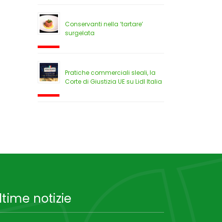
Conservanti nella ‘tartare’
surgelata
Pratiche commerciali sleali, la
Corte di Giustizia UE su Lidl Italia
ltime notizie