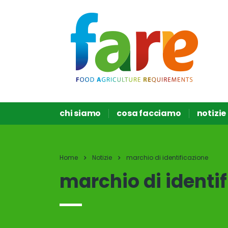
chi siamo
cosa facciamo
notizie
Home
Notizie
marchio di identificazione
marchio di identi