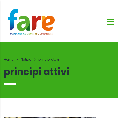
Home
Notizie
principi attivi
principi attivi