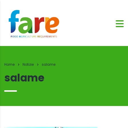
Home
Notizie
salame
salame