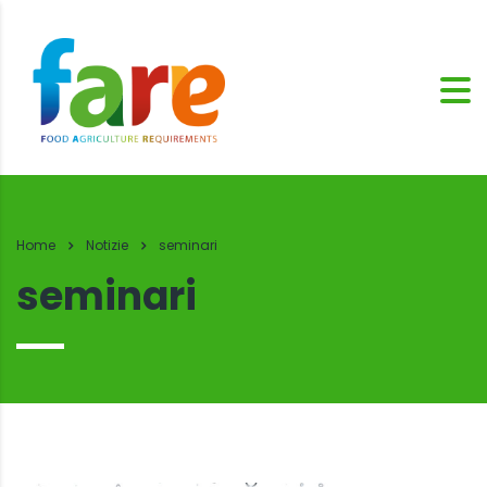
Home
Notizie
seminari
seminari