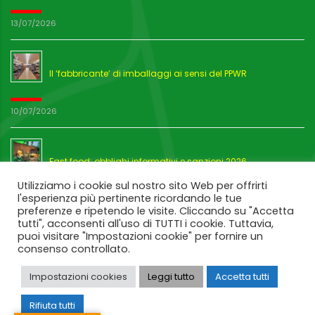
13/07/2026
Il ‘fabbricante’ di imballaggi ai sensi del PPWR
10/07/2026
Fast food: obblighi informativi e sanzioni 2026
Utilizziamo i cookie sul nostro sito Web per offrirti
l'esperienza più pertinente ricordando le tue
03/07/2026
preferenze e ripetendo le visite. Cliccando su "Accetta
tutti", acconsenti all'uso di TUTTI i cookie. Tuttavia,
puoi visitare "Impostazioni cookie" per fornire un
consenso controllato.
Impostazioni cookies
Leggi tutto
Accetta tutti
Rifiuta tutti