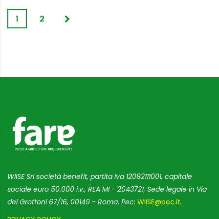
1
2
WIISE Srl società benefit, partita Iva 12082111001, capitale
sociale euro 50.000 i.v., REA MI - 2043721, Sede legale in Via
dei Grottoni 67/16, 00149 - Roma. Pec:
WIISE@pec.it
.