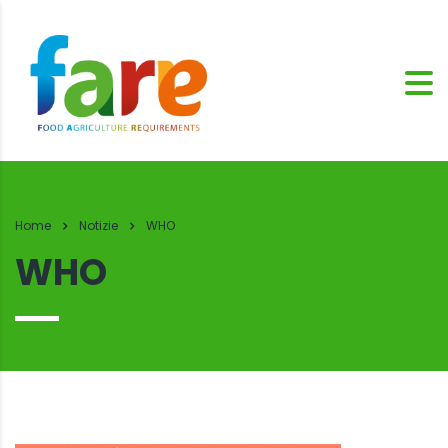
Home
Notizie
WHO
WHO