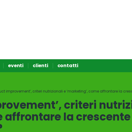
eventi
clienti
contatti
ct improvement’, criteri nutrizionali e ‘marketing’, come affrontare la cr
ovement’, criteri nutriz
 affrontare la crescente
?