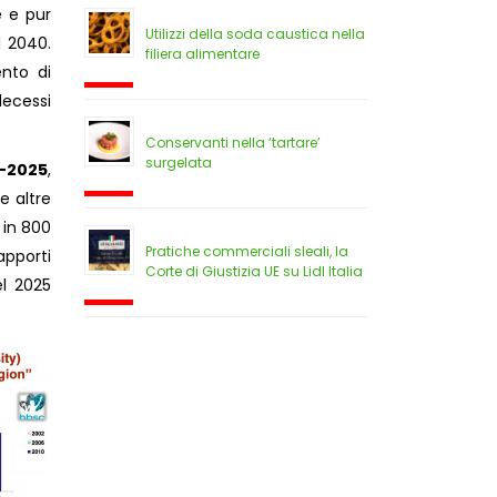
e e pur
Utilizzi della soda caustica nella
l 2040.
filiera alimentare
ento di
decessi
Conservanti nella ‘tartare’
surgelata
6-2025
,
e altre
e in 800
Pratiche commerciali sleali, la
apporti
Corte di Giustizia UE su Lidl Italia
el 2025