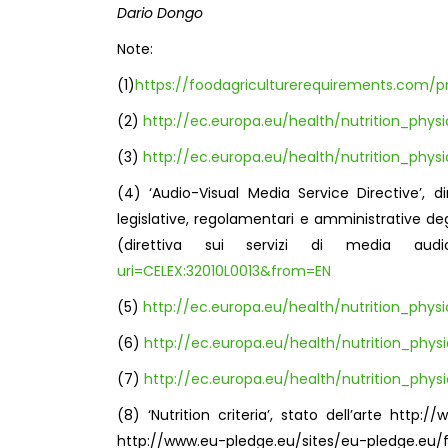
Dario Dongo
Note:
(1)
https://foodagriculturerequirements.com/pro
(2)
http://ec.europa.eu/health/nutrition_phy
(3)
http://ec.europa.eu/health/nutrition_phy
(4) ‘Audio-Visual Media Service Directive’, d
legislative, regolamentari e amministrative deg
(direttiva sui servizi di media audio
uri=CELEX:32010L0013&from=EN
(5)
http://ec.europa.eu/health/nutrition_phy
(6)
http://ec.europa.eu/health/nutrition_phy
(7)
http://ec.europa.eu/health/nutrition_phy
(8) ‘Nutrition criteria’, stato dell’arte http
http://www.eu-pledge.eu/sites/eu-pledge.eu/f