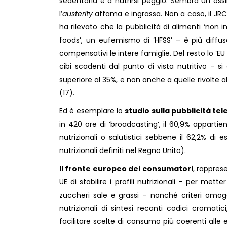
sedentaria e a nutrirsi peggio. Sembra un oss
l’
austerity
affama e ingrassa. Non a caso, il JRC
ha rilevato che la pubblicità di alimenti ‘non i
foods’, un eufemismo di ‘HFSS’ – è più diffu
compensativi le intere famiglie. Del resto lo ‘E
cibi scadenti dal punto di vista nutritivo – si
superiore al 35%, e non anche a quelle rivolte
(17).
Ed è esemplare lo
studio sulla pubblicità tel
in 420 ore di ‘broadcasting’, il 60,9% appartie
nutrizionali o salutistici sebbene il 62,2% di e
nutrizionali definiti nel Regno Unito).
Il fronte europeo dei consumatori
, rappres
UE di stabilire i profili nutrizionali – per mette
zuccheri sale e grassi – nonché criteri omogen
nutrizionali di sintesi recanti codici cromatic
facilitare scelte di consumo più coerenti alle e