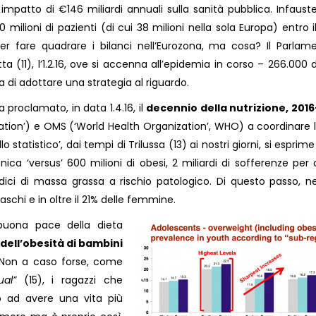
n impatto di €146 miliardi annuali sulla sanità pubblica. Infaust
70 milioni di pazienti (di cui 38 milioni nella sola Europa) entro i
r fare quadrare i bilanci nell’Eurozona, ma cosa? Il Parlam
a (11), l’1.2.16, ove si accenna all’epidemia in corso – 266.000 
 di adottare una strategia al riguardo.
 proclamato, in data 1.4.16, il
decennio della nutrizione, 201
tion’) e OMS (‘World Health Organization’, WHO) a coordinare l
o statistico’, dai tempi di Trilussa (13) ai nostri giorni, si esprim
onica ‘versus’ 600 milioni di obesi, 2 miliardi di sofferenze per 
i indici di massa grassa a rischio patologico. Di questo passo, n
aschi e in oltre il 21% delle femmine.
 buona pace della dieta
dell’obesità di bambini
 Non a caso forse, come
al”
(15), i ragazzi che
o ad avere una vita più