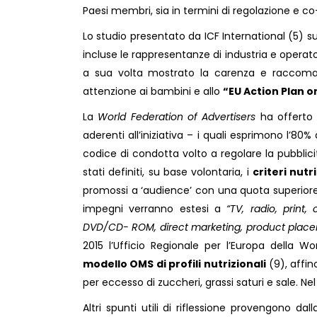
Paesi membri, sia in termini di regolazione e co
Lo studio presentato da ICF International (5) sul
incluse le rappresentanze di industria e opera
a sua volta mostrato la carenza e raccoman
attenzione ai bambini e allo
“EU Action Plan 
La
World Federation of Advertisers
ha offerto 
aderenti all’iniziativa – i quali esprimono l’80
codice di condotta volto a regolare la pubblicità
stati definiti, su base volontaria, i
criteri nutr
promossi a ‘audience’ con una quota superiore al
impegni verranno estesi a
“TV, radio, print
DVD/CD- ROM, direct marketing, product place
2015 l’Ufficio Regionale per l’Europa della 
modello OMS di profili nutrizionali
(9), affin
per eccesso di zuccheri, grassi saturi e sale. Nel
Altri spunti utili di riflessione provengono dal