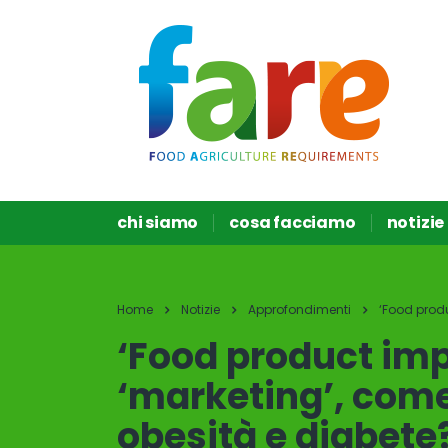
chi siamo
cosa facciamo
notizie
Home
Notizie
Approfondimenti
‘Food produ
‘Food product impr
‘marketing’, come
obesità e diabete