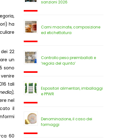
sanzioni 2026
egoria,
ori) ha
Carni macinate, composizione
uliare
ed etichettatura
 dei 22
Controllo peso preimballati e
tare un
‘regola del quinto’
15 sono
 venire
16 tali
Espositori alimentari, imballaggi
media),
e PPWR
ere nel
cato il
onformi
Denominazione, il caso dei
formaggi
rca 60