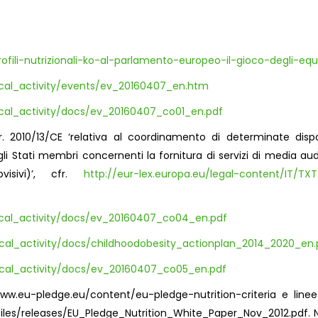
fili-nutrizionali-ko-al-parlamento-europeo-il-gioco-degli-equ
sical_activity/events/ev_20160407_en.htm
sical_activity/docs/ev_20160407_co01_en.pdf
ir. 2010/13/CE ‘relativa al coordinamento di determinate dispo
li Stati membri concernenti la fornitura di servizi di media audi
visivi)’, cfr.
http://eur-lex.europa.eu/legal-content/IT/TX
sical_activity/docs/ev_20160407_co04_en.pdf
sical_activity/docs/childhoodobesity_actionplan_2014_2020_en.
sical_activity/docs/ev_20160407_co05_en.pdf
://www.eu-pledge.eu/content/eu-pledge-nutrition-criteria e line
iles/releases/EU_Pledge_Nutrition_White_Paper_Nov_2012.pdf. N