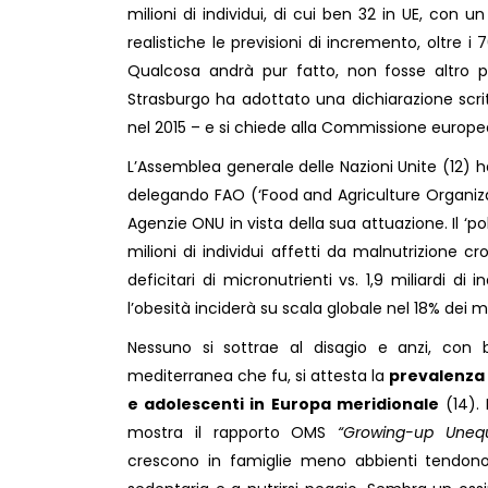
milioni di individui, di cui ben 32 in UE, con u
realistiche le previsioni di incremento, oltre i 
Qualcosa andrà pur fatto, non fosse altro pe
Strasburgo ha adottato una dichiarazione scritt
nel 2015 – e si chiede alla Commissione europea
L’Assemblea generale delle Nazioni Unite (12) ha
delegando FAO (‘Food and Agriculture Organiza
Agenzie ONU in vista della sua attuazione. Il ‘poll
milioni di individui affetti da malnutrizione cr
deficitari di micronutrienti vs. 1,9 miliardi d
l’obesità inciderà su scala globale nel 18% dei m
Nessuno si sottrae al disagio e anzi, con
mediterranea che fu, si attesta la
prevalenza 
e adolescenti in Europa meridionale
(14).
mostra il rapporto OMS
“Growing-up Unequ
crescono in famiglie meno abbienti tendon