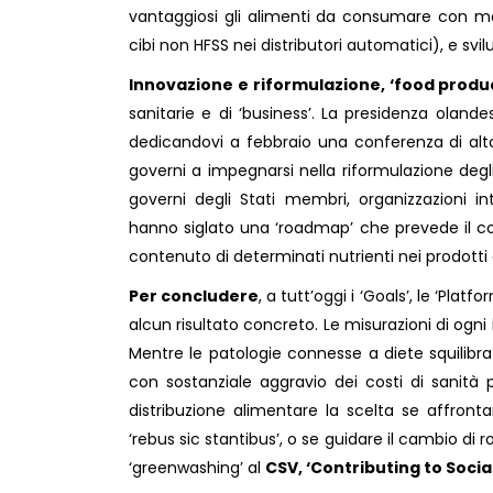
vantaggiosi gli alimenti da consumare con ma
cibi non HFSS nei distributori automatici), e svil
Innovazione e riformulazione, ‘food prod
sanitarie e di ‘business’. La presidenza oland
dedicandovi a febbraio una conferenza di alto
governi a impegnarsi nella riformulazione degl
governi degli Stati membri, organizzazioni int
hanno siglato una ‘roadmap’ che prevede il coo
contenuto di determinati nutrienti nei prodott
Per concludere
, a tutt’oggi i ‘Goals’, le ‘Pla
alcun risultato concreto. Le misurazioni di ogni
Mentre le patologie connesse a diete squilibra
con sostanziale aggravio dei costi di sanità p
distribuzione alimentare la scelta se affrontar
‘rebus sic stantibus’, o se guidare il cambio di r
‘greenwashing’ al
CSV, ‘Contributing to Socia