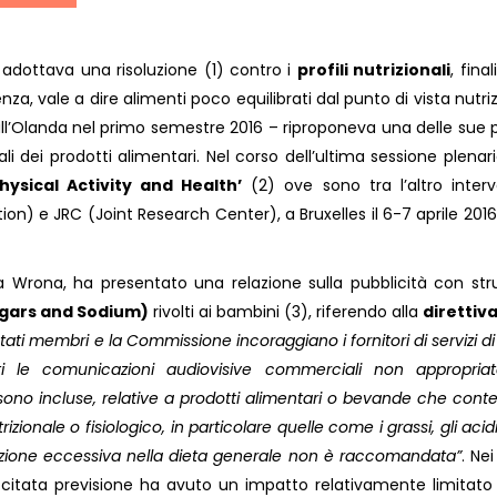
o adottava una risoluzione (1) contro i
profili nutrizionali
, final
genza, vale a dire alimenti poco equilibrati dal punto di vista nutri
all’Olanda nel primo semestre 2016 – riproponeva una delle sue pr
ali dei prodotti alimentari. Nel corso dell’ultima sessione plenari
hysical Activity and Health’
(2) ove sono tra l’altro interv
n) e JRC (Joint Research Center), a Bruxelles il 6-7 aprile 2016
Wrona, ha presentato una relazione sulla pubblicità con st
ugars and Sodium)
rivolti ai bambini (3), riferendo alla
direttiv
Stati membri e la Commissione incoraggiano i fornitori di servizi d
i le comunicazioni audiovisive commerciali non appropria
no incluse, relative a prodotti alimentari o bevande che con
zionale o fisiologico, in particolare quelle come i grassi, gli acid
assunzione eccessiva nella dieta generale non è raccomandata”
. Ne
 la citata previsione ha avuto un impatto relativamente limitato