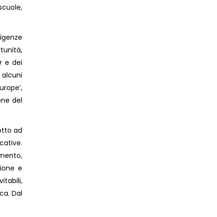
scuole,
sigenze
tunità,
r
e dei
 alcuni
urope’,
one del
otto ad
cative.
umento,
zione e
tabili,
ca. Dal