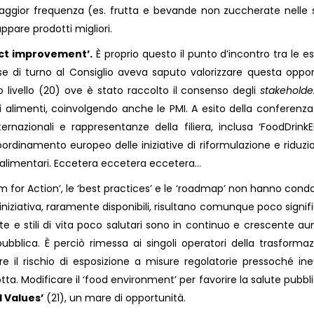
ggior frequenza (es. frutta e bevande non zuccherate nelle 
uppare prodotti migliori.
uct improvement’.
È proprio questo il punto d’incontro tra le e
ese di turno al Consiglio aveva saputo valorizzare questa oppor
 livello (20) ove è stato raccolto il consenso degli
stakeholde
i alimenti, coinvolgendo anche le PMI. A esito della conferenza
ernazionali e rappresentanze della filiera, inclusa ‘FoodDrinkE
rdinamento europeo delle iniziative di riformulazione e riduzi
i alimentari. Eccetera eccetera eccetera…
tform for Action’, le ‘best practices’ e le ‘roadmap’ non hanno cond
 iniziativa, raramente disponibili, risultano comunque poco signifi
te e stili di vita poco salutari sono in continuo e crescente a
ubblica. È perciò rimessa ai singoli operatori della trasforma
e il rischio di esposizione a misure regolatorie pressoché inevi
otta. Modificare il ‘food environment’ per favorire la salute pubbli
l Values’
(21), un mare di opportunità.