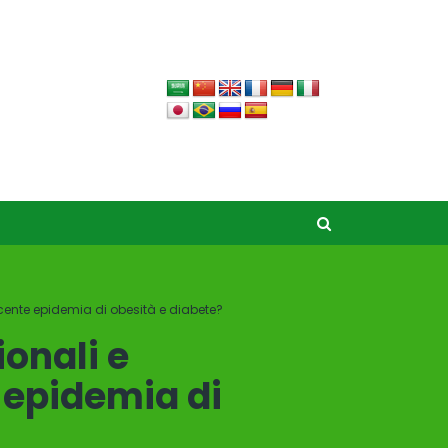
escente epidemia di obesità e diabete?
ionali e
 epidemia di