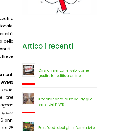
izzati a
zionale,
iorità,
a della
Articoli recenti
enuti i
. Breve
Crisi alimentari e web: come
rumenti
gestire la rettifica online
a AVMS
i media
te che
Il ‘fabbricante’ di imballaggi ai
sensi del PPWR
tengono
i grassi
i 6 anni
 nei 28
Fast food: obblighi informativi e