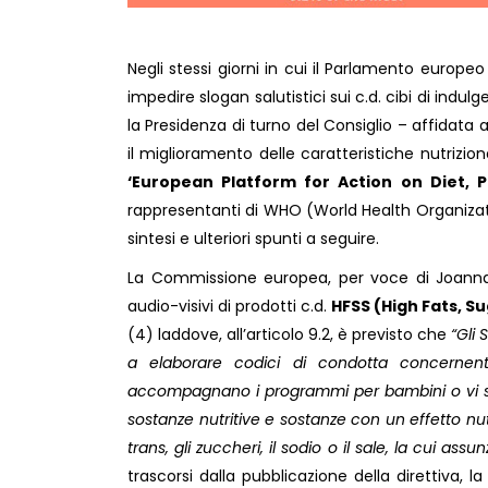
Negli stessi giorni in cui il Parlamento europe
impedire slogan salutistici sui c.d. cibi di indul
la Presidenza di turno del Consiglio – affidata 
il miglioramento delle caratteristiche nutrizion
‘European Platform for Action on Diet, P
rappresentanti di WHO (World Health Organizatio
sintesi e ulteriori spunti a seguire.
La Commissione europea, per voce di Joanna 
audio-visivi di prodotti c.d.
HFSS (High Fats, S
(4) laddove, all’articolo 9.2, è previsto che
“Gli 
a elaborare codici di condotta concernent
accompagnano i programmi per bambini o vi so
sostanze nutritive e sostanze con un effetto nutri
trans, gli zuccheri, il sodio o il sale, la cui 
trascorsi dalla pubblicazione della direttiva,