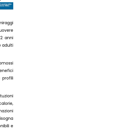
iraggi
muovere
12 anni
 adulti
romossi
enefici
profili
tuzioni
calorie,
mazioni
bisogna
ibili e