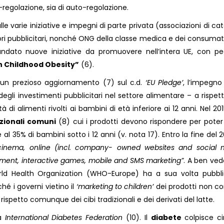
-regolazione, sia di auto-regolazione.
le varie iniziative e impegni di parte privata (associazioni di cat
tori pubblicitari, nonché ONG della classe medica e dei consumat
dato nuove iniziative da promuovere nell’intera UE, con pec
on Childhood Obesity”
(6).
un prezioso aggiornamento (7) sul c.d.
‘EU Pledge’
, l’impegno
% degli investimenti pubblicitari nel settore alimentare – a rispet
 di alimenti rivolti ai bambini di età inferiore ai 12 anni. Nel 20
izionali comuni
(8) cui i prodotti devono rispondere per poter
 35% di bambini sotto i 12 anni (v. nota 17). Entro la fine del 20
, cinema, online (incl. company- owned websites and social 
ment, interactive games, mobile and SMS marketing”
. A ben ved
World Health Organization (WHO-Europe) ha a sua volta pubbli
ché i governi vietino il
‘marketing to children’
dei prodotti non c
 rispetto comunque dei cibi tradizionali e dei derivati del latte.
la
International Diabetes Federation
(10). Il
diabete
colpisce ci