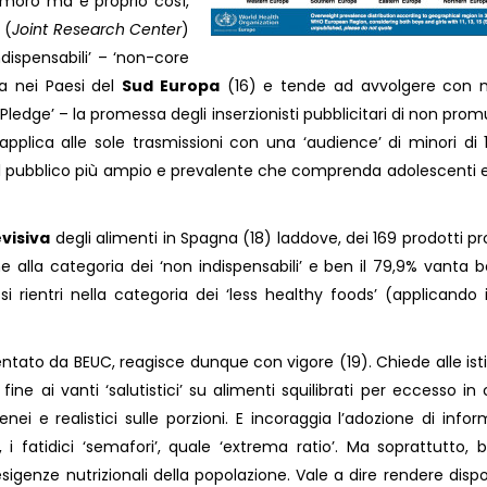
imoro ma è proprio così,
 (
Joint Research Center
)
ndispensabili’ – ‘non-core
sa nei Paesi del
Sud Europa
(16) e tende ad avvolgere con m
U Pledge’ – la promessa degli inserzionisti pubblicitari di non pro
 applica alle sole trasmissioni con una ‘audience’ di minori di 
 al pubblico più ampio e prevalente che comprenda adolescenti e
evisiva
degli alimenti in Spagna (18) laddove, dei 169 prodotti p
ne alla categoria dei ‘non indispensabili’ e ben il 79,9% vanta b
ssi rientri nella categoria dei ‘less healthy foods’ (applicando i 
entato da BEUC, reagisce dunque con vigore (19). Chiede alle isti
r fine ai vanti ‘salutistici’ su alimenti squilibrati per eccesso in 
ei e realistici sulle porzioni. E incoraggia l’adozione di infor
i, i fatidici ‘semafori’, quale ‘extrema ratio’. Ma soprattutto, 
sigenze nutrizionali della popolazione. Vale a dire rendere dispon