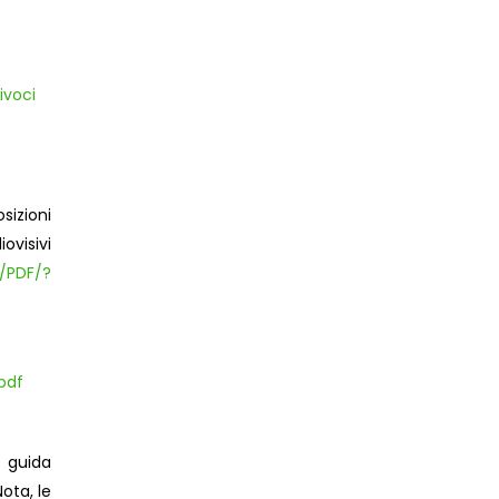
ivoci
sizioni
ovisivi
T/PDF/?
pdf
e guida
ota, le