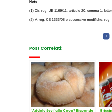
Note
(1) Cfr. reg. UE 1169/11, articolo 20, comma 1, letter
(2) V. reg. CE 1333/08 e successive modifiche, reg.
Letture:
1.614
Post Correlati:
‘Addolcitevi’ alla Coop? Risponde
Grissin