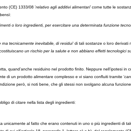
ento (CE) 1333/08 ’
relativo agli additivi alimentari
’ come tutte le sostanz
bensì:
imenti o loro ingredienti, per esercitare una determinata funzione tecno
 ma tecnicamente inevitabile, di residui‘
di tali sostanze o loro derivati 
ostituiscano un rischio per la salute e non abbiano effetti tecnologici su
hetta, quand’anche residuino nel prodotto finito. Neppure nell’ipotesi in c
ente di un prodotto alimentare complesso e vi siano confluiti tramite ‘
car
condizione però, si noti bene, che gli stessi non svolgano alcuna funzione
bbligo di citare nella lista degli ingredienti:
a unicamente al fatto che erano contenuti in uno o più ingredienti di tal