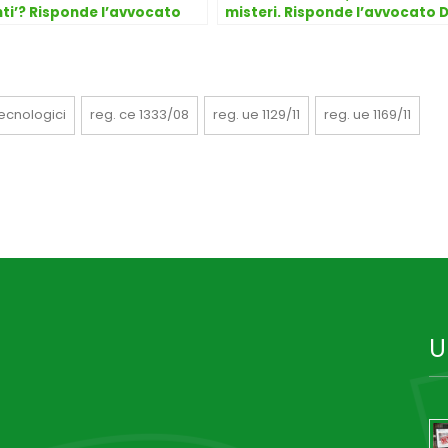
ti’? Risponde l’avvocato
misteri. Risponde l’avvocato 
 Dongo
Dongo
ecnologici
reg. ce 1333/08
reg. ue 1129/11
reg. ue 1169/11
U