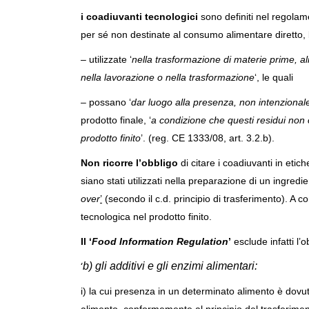
i coadiuvanti tecnologici
sono definiti nel regolam
per sé non destinate al consumo alimentare diretto, 
– utilizzate ‘
nella trasformazione di materie prime, al
nella lavorazione o nella trasformazione
‘, le quali
– possano ‘
dar luogo alla presenza, non intenzionale
prodotto finale, ‘
a condizione che questi residui non c
prodotto finito
’. (reg. CE 1333/08, art. 3.2.b).
Non ricorre l’obbligo
di citare i coadiuvanti in etic
siano stati utilizzati nella preparazione di un ingredi
over
’
(secondo il c.d. principio di trasferimento). A 
tecnologica nel prodotto finito.
Il ‘
Food Information Regulation
’
esclude infatti l’o
‘
b) gli additivi e gli enzimi alimentari:
i) la cui presenza in un determinato alimento è dovut