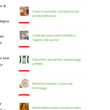
e di
Carni macinate, composizione
ed etichettatura
logica
Controllo peso preimballati e
nel
‘regola del quinto’
l
ui essi
Espositori alimentari, imballaggi
e PPWR
ry-
Denominazione, il caso dei
formaggi
e
Utilizzi della soda caustica nella