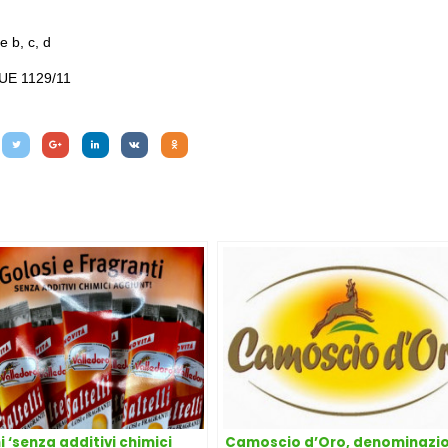
e b, c, d
 UE 1129/11
i ‘senza additivi chimici
Camoscio d’Oro, denominazio