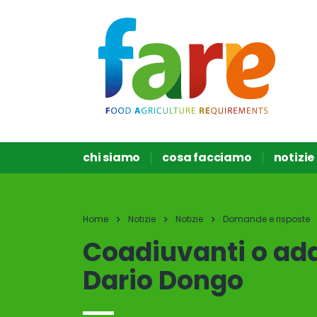
chi siamo
cosa facciamo
notizie
Home
Notizie
Notizie
Domande e risposte
Coadiuvanti o add
Dario Dongo