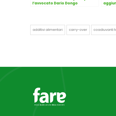
l’avvocato Dario Dongo
aggiun
Dario
additivi alimentari
carry-over
coadiuvanti t