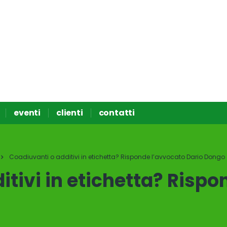
eventi
clienti
contatti
Coadiuvanti o additivi in etichetta? Risponde l’avvocato Dario Dongo
itivi in etichetta? Risp