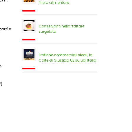
E) n.
filiera alimentare
Conservanti nella ‘tartare’
porti e
surgelata
Pratiche commerciali sleali, la
Corte di Giustizia UE su Lidl Italia
te
2)