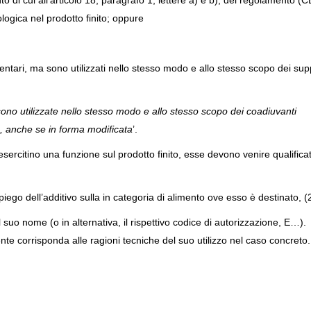
 di cui all’articolo 18, paragrafo 1, lettere a) e b), del regolamento (C
gica nel prodotto finito; oppure
mentari, ma sono utilizzati nello stesso modo e allo stesso scopo dei sup
sono utilizzate nello stesso modo e allo stesso scopo dei coadiuvanti
o, anche se in forma modificata
’.
 esercitino una funzione sul prodotto finito, esse devono venire qualifica
impiego dell’additivo sulla in categoria di alimento ove esso è destinato, (
n il suo nome (o in alternativa, il rispettivo codice di autorizzazione, E…).
te corrisponda alle ragioni tecniche del suo utilizzo nel caso concreto.