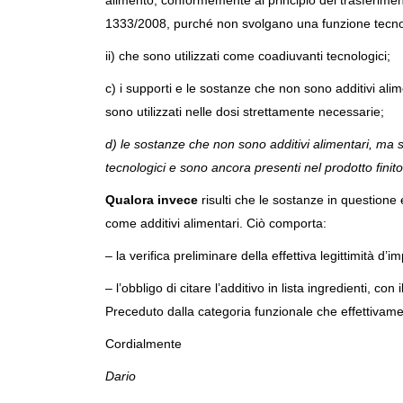
alimento, conformemente al principio del trasferimento
1333/2008, purché non svolgano una funzione tecnolo
ii) che sono utilizzati come coadiuvanti tecnologici;
c) i supporti e le sostanze che non sono additivi ali
sono utilizzati nelle dosi strettamente necessarie;
d) le sostanze che non sono additivi alimentari, ma 
tecnologici e sono ancora presenti nel prodotto finit
Qualora invece
risulti che le sostanze in questione
come additivi alimentari. Ciò comporta:
– la verifica preliminare della effettiva legittimità d’
– l’obbligo di citare l’additivo in lista ingredienti, co
Preceduto dalla categoria funzionale che effettivamen
Cordialmente
Dario