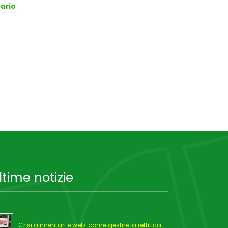
Dario
ltime notizie
Crisi alimentari e web: come gestire la rettifica