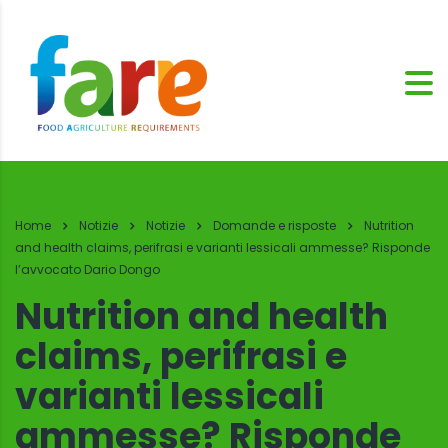
Home
Notizie
Notizie
Domande e risposte
Nutrition
and health claims, perifrasi e varianti lessicali ammesse? Risponde
l’avvocato Dario Dongo
Nutrition and health
claims, perifrasi e
varianti lessicali
ammesse? Risponde