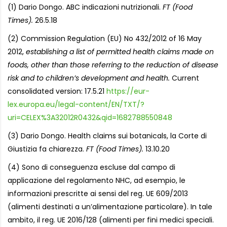
(1) Dario Dongo. ABC indicazioni nutrizionali.
FT (Food
Times).
26.5.18
(2) Commission Regulation (EU) No 432/2012 of 16 May
2012,
establishing a list of permitted health claims made on
foods, other than those referring to the reduction of disease
risk and to children’s development and health.
Current
consolidated version: 17.5.21
https://eur-
lex.europa.eu/legal-content/EN/TXT/?
uri=CELEX%3A32012R0432&qid=1682788550848
(3) Dario Dongo. Health claims sui botanicals, la Corte di
Giustizia fa chiarezza.
FT (Food Times).
13.10.20
(4) Sono di conseguenza escluse dal campo di
applicazione del regolamento NHC, ad esempio, le
informazioni prescritte ai sensi del reg. UE 609/2013
(alimenti destinati a un’alimentazione particolare). In tale
ambito, il reg. UE 2016/128 (alimenti per fini medici speciali.