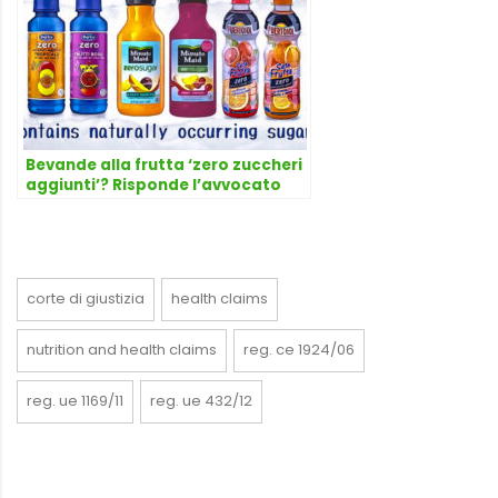
Bevande alla frutta ‘zero zuccheri
aggiunti’? Risponde l’avvocato
Dario Dongo
corte di giustizia
health claims
nutrition and health claims
reg. ce 1924/06
reg. ue 1169/11
reg. ue 432/12