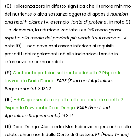
(8) Tolleranza zero in difetto significa che il tenore minimo
del nutriente o altra sostanza oggetto di appositi
nutrition
and health claims
(v. esempio ‘
fonte di proteine
’, in nota 9)
– o viceversa, la riduzione vantata (es. ‘
x% meno grassi
rispetto alla media dei prodotti più venduti sul mercato
’. V.
nota 10) – non deve mai essere inferiore ai requisiti
prescritti dai regolamenti né alle indicazioni fornite in
informazione commerciale
(9)
Contenuto proteine sul fronte etichetta? Risponde
l’avvocato Dario Dongo
.
FARE (Food and Agriculture
Requirements).
3.12.22
(10)
-60% grassi saturi rispetto alla precedente ricetta?
Risponde l’avvocato Dario Dongo
.
FARE (Food and
Agriculture Requirements).
9.3.17
(11) Dario Dongo, Alessandra Mei. Indicazioni generiche sulla
salute, chiarimenti dalla Corte di Giustizia.
FT (Food Times).