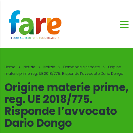
Home
Notizie
Notizie
Domande e risposte
Origine
materie prime, reg. UE 2018/775. Risponde l’avvocato Dario Dongo
Origine materie prime,
reg. UE 2018/775.
Risponde l’avvocato
Dario Dongo