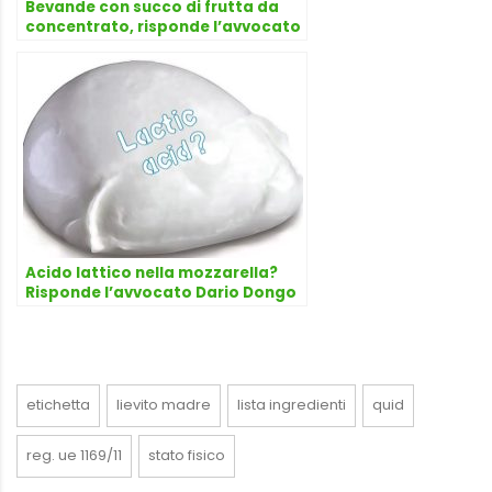
Bevande con succo di frutta da
concentrato, risponde l’avvocato
Dario Dongo
Acido lattico nella mozzarella?
Risponde l’avvocato Dario Dongo
etichetta
lievito madre
lista ingredienti
quid
reg. ue 1169/11
stato fisico