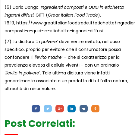
(6) Dario Dongo.
Ingredienti composti e QUID in etichetta,
inganni diffusi.
GIFT (
Great Italian Food Trade
).
1.6.19, https://www.greatitalianfoodtrade.it/etichette/ingredie
composti-e-quid-in-etichetta-inganni-diffusi
(7) La dicitura ‘
in polvere’
deve venire evitata, nel caso
specifico, proprio per evitare che il consumatore possa
confondere il ‘
lievito madre
’ – che si caratterizza per la
prevalenza elevata di cellule viventi – con un ordinario
‘
lievito in polvere
’. Tale ultima dicitura viene infatti
generalmente associata a un prodotto di tutt’altra natura,
oltreché di minor valore.
Letture:
998
Post Correlati: