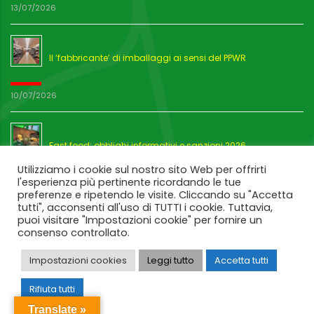
13/07/2026
Il ‘fabbricante’ di imballaggi ai sensi del PPWR
10/07/2026
Fast food: obblighi informativi e sanzioni 2026
Utilizziamo i cookie sul nostro sito Web per offrirti
l'esperienza più pertinente ricordando le tue
03/07/2026
preferenze e ripetendo le visite. Cliccando su "Accetta
tutti", acconsenti all'uso di TUTTI i cookie. Tuttavia,
puoi visitare "Impostazioni cookie" per fornire un
consenso controllato.
Impostazioni cookies
Leggi tutto
Accetta tutti
Rifiuta tutti
Translate »