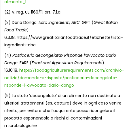
alimento_1
(2) V. reg. UE 1169/11, art. 7.1.a
(3) Dario Dongo.
Lista ingredienti, ABC
. GIFT (
Great Italian
Food Trade
).
6.3.18, https://www.greatitalianfoodtrade.it/etichette/lista-
ingredienti-abc
(4)
Pasticceria decongelata? Risponde l’avvocato Dario
Dongo.
FARE (
Food and Agriculture Requirements
).
16.10.18,
https://foodagriculturerequirements.com/archivio-
notizie/domande-e-risposte/pasticceria-decongelata-
risponde-l-avvocato-dario-dongo
(5) Lo stato ‘decongelato’ di un alimento non destinato a
ulteriori trattamenti (es. cottura) deve in ogni caso venire
riferito, per evitare che l’acquirente possa ricongelare il
prodotto esponendolo a rischi di contaminazioni
microbiologiche