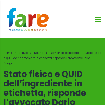
Home
Notizie
Notizie
Domande e risposte
Stato fisico
e QUID dell’ingrediente in etichetta, risponde l’avvocato Dario
Dongo
Stato fisico e QUID
dell’ingrediente in
etichetta, risponde
l’avvocato Dario