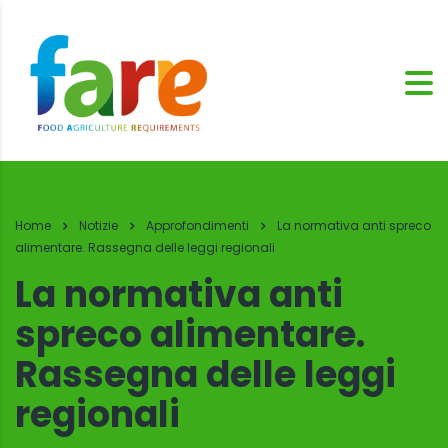
Home
Notizie
Approfondimenti
La normativa anti spreco
alimentare. Rassegna delle leggi regionali
La normativa anti
spreco alimentare.
Rassegna delle leggi
regionali