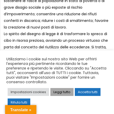
sostenere le fasce di popolazione in stato di povertà o di
grave disagio sociale o più esposte al rischio
d’impoverimento; consentire una riduzione dei rifiuti
conferiti in discarica; ridurre i costi di smaltimento; favorire
la creazione di nuovi posti di lavoro.
Lo spirito del disegno di legge è di trasformare lo spreco di
cibo in risorsa preziosa, avviando un processo virtuoso che
parta dal concetto del riutilizzo delle eccedenze. Si tratta,
quindi, di intervenire con strumenti normativi nuovi e
Utilizziamo i cookie sul nostro sito Web per offrirti
adeguati nell’ambito della prevenzione, della
l'esperienza più pertinente ricordando le tue
redistribuzione, del riciclo, del recupero e dell’eliminazione
preferenze e ripetendo le visite. Cliccando su "Accetta
tutti", acconsenti all'uso di TUTTI i cookie. Tuttavia,
delle eccedenze non solo alimentari.
puoi visitare "Impostazioni cookie" per fornire un
consenso controllato.
TOSCANA
Impostazioni cookies
Leggi tutto
Accetta tutti
Rifiuta tutti
Translate »