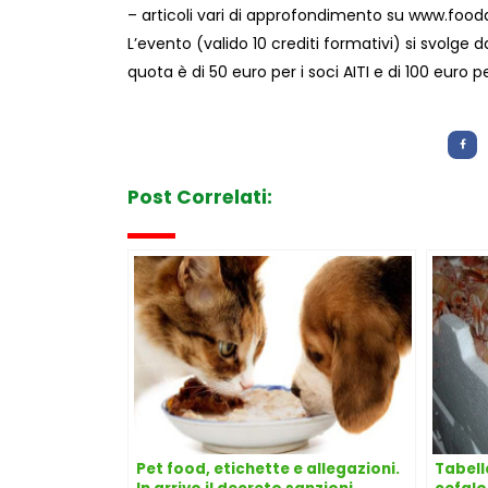
– articoli vari di approfondimento su www.foo
L’evento (valido 10 crediti formativi) si svolge da
quota è di 50 euro per i soci AITI e di 100 euro per
Letture:
735
Post Correlati:
Pet food, etichette e allegazioni.
Tabell