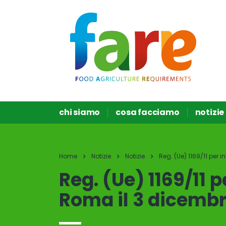
chi siamo
cosa facciamo
notizie
Home
Notizie
Notizie
Reg. (Ue) 1169/11 per 
Reg. (Ue) 1169/11 p
Roma il 3 dicembr