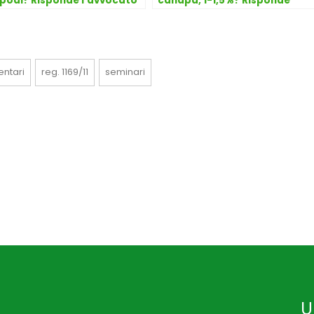
podi? Risponde l’avvocato
canapa, 1-1,5%? Risponde
 Dongo
l’avvocato Dario Dongo
entari
reg. 1169/11
seminari
U