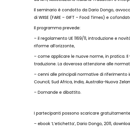
Il seminario è condotto da Dario Dongo, avvocat
di WIISE (FARE – GIFT – Food Times) e cofondat
Il programma prevede:
– il regolamento UE 1169/11, introduzione e novi
riforme all’orizzonte,
– come applicare le nuove norme, in pratica. Il v
traduzione. La doverosa attenzione alle normati
– cenni alle principali normative di riferimen
Council, Sud Africa, India, Australia-Nuova Zela
– Domande e dibattito.
I partecipanti possono scaricare gratuitamente i
– ebook ‘L’etichetta’, Dario Dongo, 2011, downlo