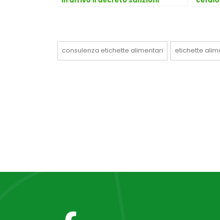
In arrivo il decreto sanzioni
cefalo
Dario
consulenza etichette alimentari
etichette alim