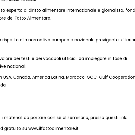
o esperto di diritto alimentare internazionale e giornalista, fon
ore del Fatto Alimentare.
tà rispetto alla normativa europea e nazionale previgente, ulterior
alore dei testi e dei vocaboli ufficiali da impiegare in fase di
ve nazionali,
to in USA, Canada, America Latina, Marocco, GCC-Gulf Cooperatio
nda.
 materiali da portare con sé al seminario, presso questi link:
ad gratuito su www.ilfattoalimentare.it