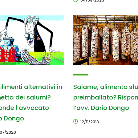
04/09/2023
limenti alternativi in
Salame, alimento sf
hetta dei salumi?
preimballato? Rispo
onde l’avvocato
l’avv. Dario Dongo
o Dongo
12/11/2018
07/2020