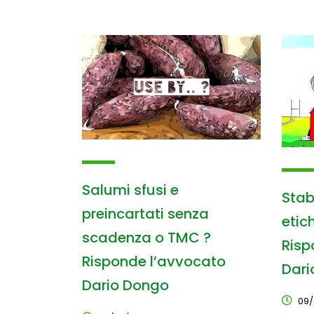
Salumi sfusi e
Stabi
preincartati senza
etic
scadenza o TMC ?
Risp
Risponde l’avvocato
Dari
Dario Dongo
09/