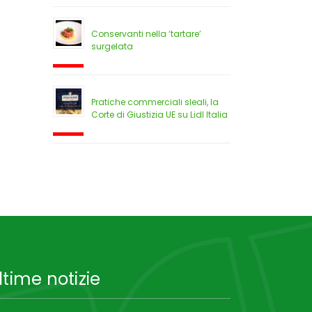
Conservanti nella ‘tartare’
surgelata
Pratiche commerciali sleali, la
Corte di Giustizia UE su Lidl Italia
ltime notizie