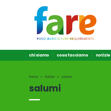
chi siamo
cosa facciamo
notizie
Home
Notizie
salumi
salumi