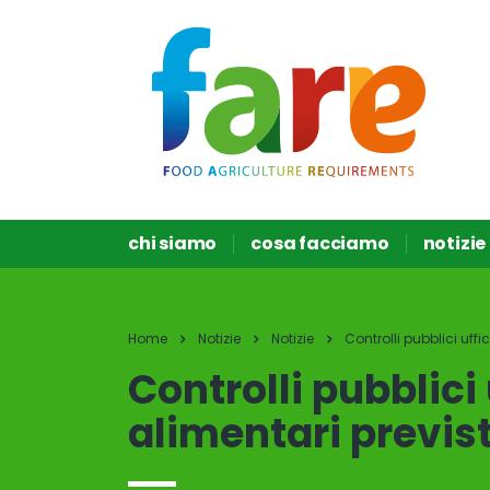
chi siamo
cosa facciamo
notizie
Home
Notizie
Notizie
Controlli pubblici uff
Controlli pubblici 
alimentari previs