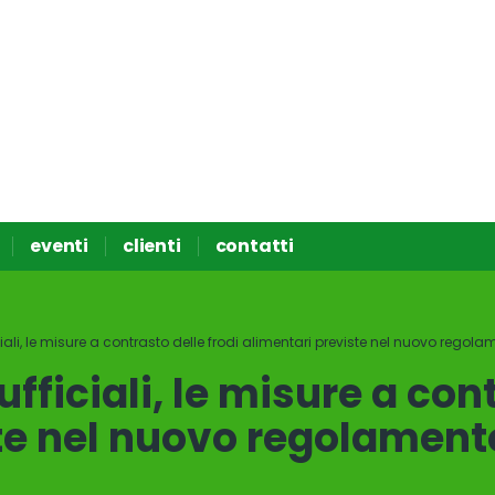
eventi
clienti
contatti
iciali, le misure a contrasto delle frodi alimentari previste nel nuovo regol
ufficiali, le misure a con
te nel nuovo regolament