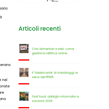
sario
:
tà
Articoli recenti
Crisi alimentari e web: come
gestire la rettifica online
operano
Il ‘fabbricante’ di imballaggi ai
sensi del PPWR
e nel
ionate
are
Fast food: obblighi informativi e
iano
sanzioni 2026