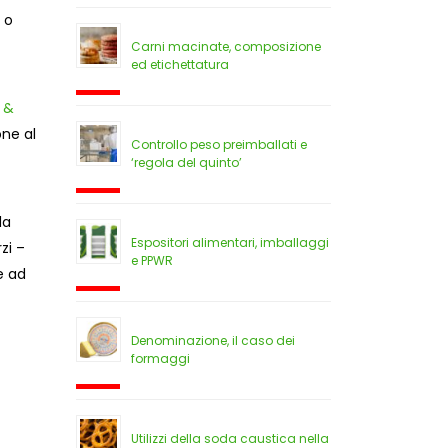
 o
Carni macinate, composizione
ed etichettatura
n &
one al
Controllo peso preimballati e
‘regola del quinto’
la
Espositori alimentari, imballaggi
zi –
e PPWR
e ad
Denominazione, il caso dei
formaggi
Utilizzi della soda caustica nella