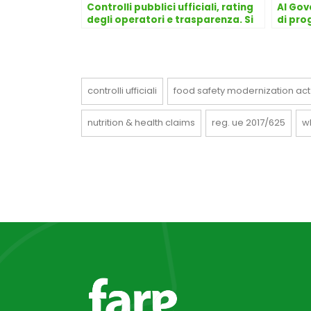
Controlli pubblici ufficiali, rating
Al Gov
degli operatori e trasparenza. Si
di pro
preannuncia una svolta?
agro-
controlli ufficiali
food safety modernization act
nutrition & health claims
reg. ue 2017/625
w