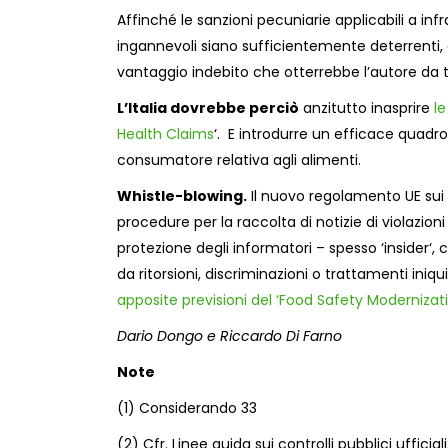
Affinché le sanzioni pecuniarie applicabili a 
ingannevoli siano sufficientemente deterrenti, 
vantaggio indebito che otterrebbe l’autore da ta
L’Italia dovrebbe perciò
anzitutto inasprire
le
Health Claims
‘. E introdurre un efficace quadro 
consumatore relativa agli alimenti.
Whistle-blowing
.
I
l
nuovo
regolamento
UE s
ui
procedure per la raccolta di notizie
di violazioni
protezione d
egli informatori – spesso ‘i
nsider
‘, 
da
ritorsioni, discriminazioni o trattamenti iniqu
apposite previsioni del ‘Food Safety Modernizat
Dario Dongo e Riccardo Di Farno
Note
(1) Considerando 33
(2) Cfr. Lin
ee guida
su
i controlli
pubblici u
fficial