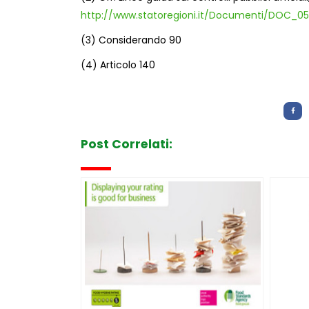
http://www.statoregioni.it/Documenti/DOC
(3) Considerando 90
(4) A
rticolo 140
Letture:
966
Post Correlati: