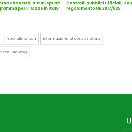
erno che verrà, alcuni spunti
Controlli pubblici ufficiali, il 
gramma per il ‘Made in Italy’
regolamento UE 2017/625
alimentare
frodi alimentari
informazione al consumatore
histle-blowing
U