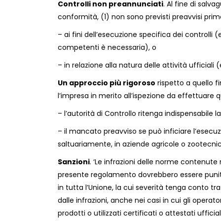
Controlli
non
preannunciati
.
Al fine di salvag
conformità,
(1)
non sono previsti preavvisi prima
– a
i fini dell’esecuzione
specifica d
ei controlli (
competenti è
necessaria
)
,
o
– in relazione al
la natura delle attività ufficiali (
Un approccio più rigoroso
rispetto a quello f
l’impresa in merito all’ispezione da effettuare 
– l’
autorità di Controllo ritenga indispensabile l
– il m
ancato preavviso se può inficiare l’esecuz
saltuariamente, in aziende agricole o zootecnic
Sanzioni
. ‘
Le infrazioni delle norme contenute ne
presente regolamento dovrebbero essere punite 
in tutta l’Unione, la cui severità tenga conto tr
dalle infrazioni, anche nei casi in cui gli operat
prodotti o utilizzati certificati o attestati ufficia