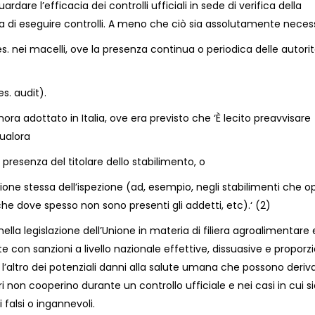
uardare l’efficacia dei controlli ufficiali in sede di verifica della
 di eseguire controlli
. A
meno che
c
iò sia assolutamente neces
es
.
nei macelli
, ove
la presenza continua o periodica delle autori
es.
audit)
.
inora adottato in Italia, ove era previsto che
‘È
lecito preavvisare
qualora
a presenza del titolare dello stabilimento
,
o
ione stessa dell’ispezione (ad, esempio, negli stabilimenti che 
he dove spesso non sono presenti gli addetti, etc).
‘
(2)
lla legislazione dell’Unione in materia di filiera agroalimentare 
con sanzioni a livello nazionale effettive, dissuasive e proporz
a l’altro dei potenziali danni alla salute umana che possono deriv
ori non cooperino durante un controllo ufficiale e nei casi in cui s
li falsi o ingannevoli.