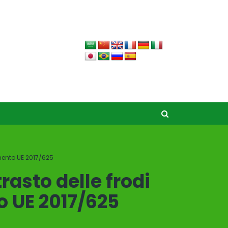
amento UE 2017/625
trasto delle frodi
o UE 2017/625