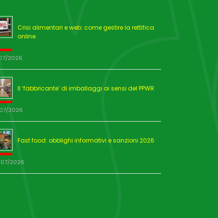
Crisi alimentari e web: come gestire la rettifica
online
/07/2026
Il ‘fabbricante’ di imballaggi ai sensi del PPWR
/07/2026
Fast food: obblighi informativi e sanzioni 2026
/07/2026