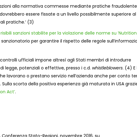
infrazioni alla normativa commesse mediante pratiche fraudolente
dovrebbero essere fissate a un livello possibilmente superiore al
li pratiche.
‘ (3)
 risibili sanzioni stabilite per la violazione delle norme su ‘Nutritio
sanzionatorio per garantire il rispetto delle regole sull’informazi
 controlli ufficiali impone altresì
agli Stati membri di
introdurre
di legge,
potenziali o effettive, p
resso i c.d.
whistleblowers
.
(
4
)
E 
che l
avorano o p
restano servizio n
ell’azienda
anche per conto ter
i.
Sulla scorta della positiva esperienza già maturata in
USA
grazi
ion Act’
.
i,
Conferenza Stato-Regioni, novembre 2016, su