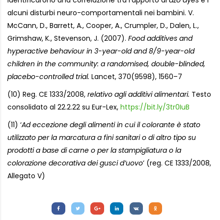
alcuni disturbi neuro-comportamentali nei bambini. V.
McCann, D., Barrett, A., Cooper, A., Crumpler, D., Dalen, L.,
Grimshaw, K., Stevenson, J. (2007).
Food additives and
hyperactive behaviour in 3-year-old and 8/9-year-old
children in the community: a randomised, double-blinded,
placebo-controlled trial.
Lancet, 370(9598), 1560–7
(10) Reg. CE 1333/2008,
relativo agli additivi alimentari.
Testo
consolidato al 22.2.22 su Eur-Lex,
https://bit.ly/3tr0IuB
(11) ‘
Ad eccezione degli alimenti in cui il colorante è stato
utilizzato per la marcatura a fini sanitari o di altro tipo su
prodotti a base di carne o per la stampigliatura o la
colorazione decorativa dei gusci d’uovo
’ (reg. CE 1333/2008,
Allegato V)
Letture:
2.495