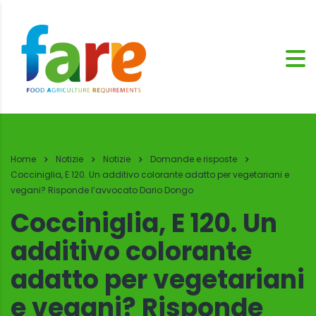
Home
Notizie
Notizie
Domande e risposte
Cocciniglia, E 120. Un additivo colorante adatto per vegetariani e
vegani? Risponde l’avvocato Dario Dongo
Cocciniglia, E 120. Un
additivo colorante
adatto per vegetariani
e vegani? Risponde