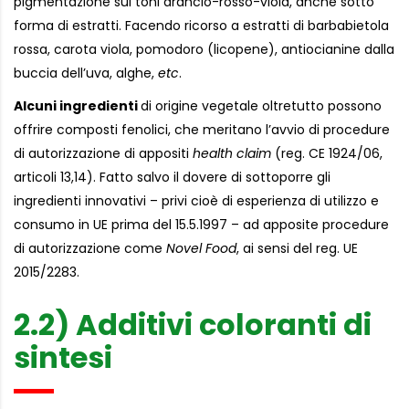
pigmentazione sui toni arancio-rosso-viola, anche sotto
forma di estratti. Facendo ricorso a estratti di barbabietola
rossa, carota viola, pomodoro (licopene), antiocianine dalla
buccia dell’uva, alghe,
etc
.
Alcuni ingredienti
di origine vegetale oltretutto possono
offrire composti fenolici, che meritano l’avvio di procedure
di autorizzazione di appositi
health claim
(reg. CE 1924/06,
articoli 13,14). Fatto salvo il dovere di sottoporre gli
ingredienti innovativi – privi cioè di esperienza di utilizzo e
consumo in UE prima del 15.5.1997 – ad apposite procedure
di autorizzazione come
Novel Food
, ai sensi del reg. UE
2015/2283.
2.2) Additivi coloranti di
sintesi