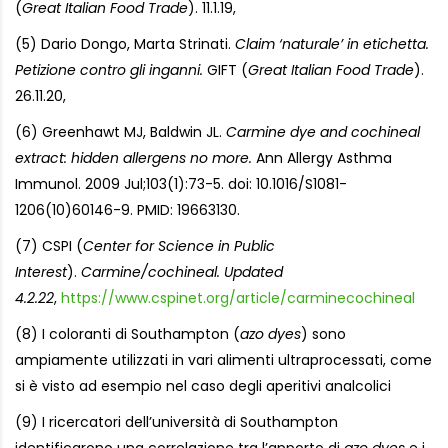
(
Great Italian Food Trade
). 11.1.19,
(5) Dario Dongo, Marta Strinati.
Claim ‘naturale’ in etichetta.
Petizione contro gli inganni.
GIFT (
Great Italian Food Trade
).
26.11.20,
(6) Greenhawt MJ, Baldwin JL.
Carmine dye and cochineal
extract: hidden allergens no more.
Ann Allergy Asthma
Immunol. 2009 Jul;103(1):73-5. doi: 10.1016/S1081-
1206(10)60146-9. PMID: 19663130.
(7) CSPI (
Center for Science in Public
Interest
).
Carmine/cochineal. Updated
4.2.22
,
https://www.cspinet.org/article/carminecochineal
(8) I coloranti di Southampton (
azo dyes
) sono
ampiamente utilizzati in vari alimenti ultraprocessati, come
si è visto ad esempio nel caso degli aperitivi analcolici
(9) I ricercatori dell’università di Southampton
identificarono una correlazione tra l’apporto di
azo dyes
e i