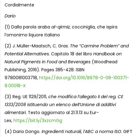
Cordialmente
Dario
(1) Dalla parola araba
al-qirmiz
, cocciniglia, che ispira
l’omonimo liquore italiano
(2) J. Müller-Maatsch, C. Gras.
The “Carmine Problem” and
Potential Alternatives.
Capitolo 18 del libro
Handbook on
Natural Pigments in Food and Beverages
(Woodhead
Publishing, 2016). Pages 385-428. ISBN
9780081003718,
https://doi.org/10.1016/B978-0-08-100371-
8.00018-X
(3) Reg. UE 1129/2011,
che modifica l’allegato II del reg. CE
1333/2008 istituendo un elenco dell’Unione di additivi
alimentari.
Testo aggiornato al 21.11.13 su Eur-
Lex,
https://bit.ly/3xzcmGg
(4) Dario Dongo.
Ingredienti naturali, l’ABC a norma ISO.
GIFT