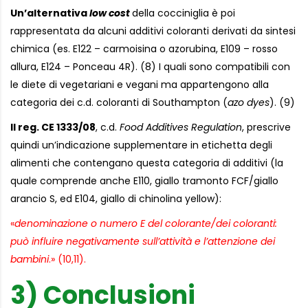
Un’alternativa
low cost
della cocciniglia è poi
rappresentata da alcuni additivi coloranti derivati da sintesi
chimica (es. E122 – carmoisina o azorubina, E109 – rosso
allura, E124 – Ponceau 4R). (8) I quali sono compatibili con
le diete di vegetariani e vegani ma appartengono alla
categoria dei c.d. coloranti di Southampton (
azo dyes
). (9)
Il reg. CE 1333/08
, c.d.
Food Additives Regulation
, prescrive
quindi un’indicazione supplementare in etichetta degli
alimenti che contengano questa categoria di additivi (la
quale comprende anche E110, giallo tramonto FCF/giallo
arancio S, ed E104, giallo di chinolina yellow):
«
denominazione o numero E del colorante/dei coloranti:
può influire negativamente sull’attività e l’attenzione dei
bambini
.» (10,11).
3) Conclusioni