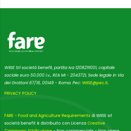
WIISE Srl società benefit, partita Iva 12082111001, capitale
sociale euro 50.000 i.v., REA MI - 2043721, Sede legale in Via
dei Grottoni 67/16, 00149 - Roma. Pec:
WIISE@pec.it
.
PRIVACY POLICY
FARE - Food and Agriculture Requirements
di WIISE srl
società benefit è distribuito con Licenza
Creative
Commons Attribuzione
- Non commerciale - Non opere