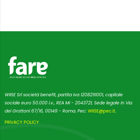
WIISE Srl società benefit, partita Iva 12082111001, capitale
sociale euro 50.000 i.v., REA MI - 2043721, Sede legale in Via
dei Grottoni 67/16, 00149 - Roma. Pec:
WIISE@pec.it
.
PRIVACY POLICY