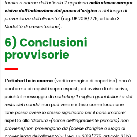
fornite a norma dell’articolo 2 appaiono
nello stesso campo
visivo dell’indicazione del paese d’origine
o del luogo di
provenienza dell’alimento
’ (reg. UE 2018/775, articolo 3.
Modalità di presentazione
).
6) Conclusioni
provvisorie
L’etichetta in esame
(vedi immagine di copertina) non è
conforme ai requisiti sopra esposti, ad avviso di chi scrive,
poiché il messaggio di
marketing
‘
I migliori grani italiani e del
resto del mondo
’ non può venire inteso come locuzione
‘
che possa avere lo stesso significato per il consumatore
’
rispetto alla ‘
dicitura «(nome dell’ingrediente primario) non
proviene/non provengono da (paese d’origine o luogo di
provenienza dell’alimento)»’
(reg. UE 2018/775, articolo 2.1.b).