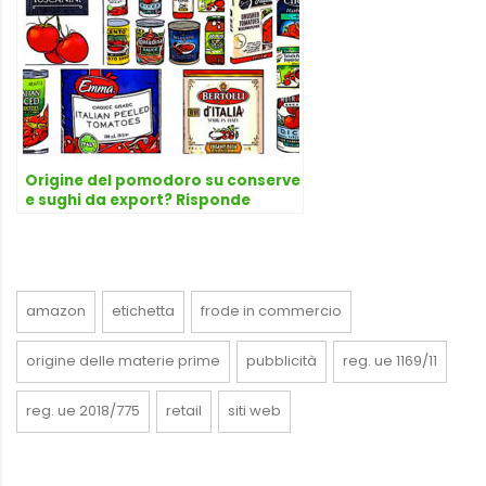
Origine del pomodoro su conserve
e sughi da export? Risponde
l’avvocato Dario Dongo
amazon
etichetta
frode in commercio
origine delle materie prime
pubblicità
reg. ue 1169/11
reg. ue 2018/775
retail
siti web