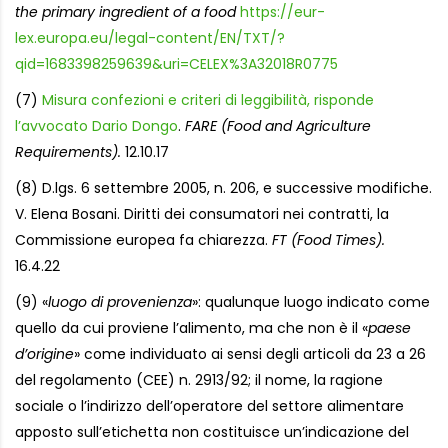
the primary ingredient of a food
https://eur-
lex.europa.eu/legal-content/EN/TXT/?
qid=1683398259639&uri=CELEX%3A32018R0775
(7)
Misura confezioni e criteri di leggibilità, risponde
l’avvocato Dario Dongo
.
FARE (Food and Agriculture
Requirements).
12.10.17
(8) D.lgs. 6 settembre 2005, n. 206, e successive modifiche.
V. Elena Bosani. Diritti dei consumatori nei contratti, la
Commissione europea fa chiarezza.
FT (Food Times).
16.4.22
(9) «
luogo di provenienza
»: qualunque luogo indicato come
quello da cui proviene l’alimento, ma che non è il «
paese
d’origine
» come individuato ai sensi degli articoli da 23 a 26
del regolamento (CEE) n. 2913/92; il nome, la ragione
sociale o l’indirizzo dell’operatore del settore alimentare
apposto sull’etichetta non costituisce un’indicazione del