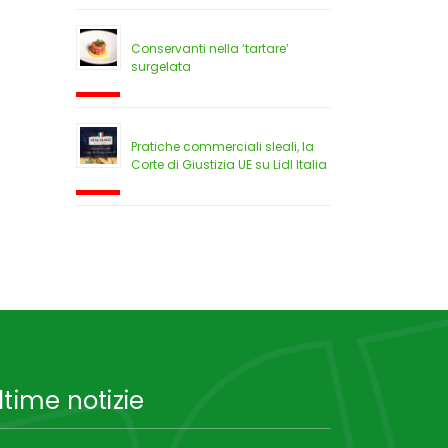
Conservanti nella ‘tartare’
surgelata
Pratiche commerciali sleali, la
Corte di Giustizia UE su Lidl Italia
ltime notizie