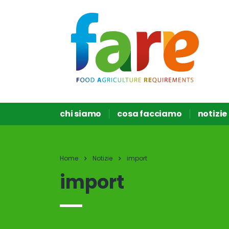
chi siamo
cosa facciamo
notizie
Home
Notizie
import
import