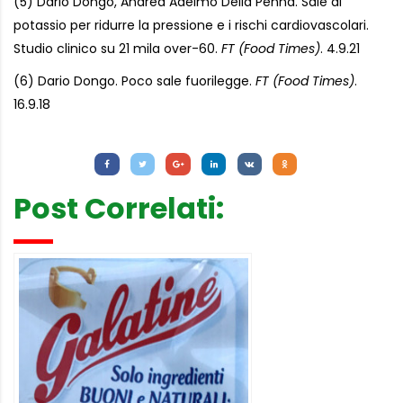
(5) Dario Dongo, Andrea Adelmo Della Penna. Sale di
potassio per ridurre la pressione e i rischi cardiovascolari.
Studio clinico su 21 mila over-60.
FT (Food Times)
. 4.9.21
(6) Dario Dongo. Poco sale fuorilegge.
FT (Food Times)
.
16.9.18
Letture:
960
Post Correlati: