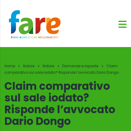
Home
Notizie
Notizie
Domande e risposte
Claim
comparativo sul sale iodato? Risponde l’avvocato Dario Dongo
Claim comparativo
sul sale iodato?
Risponde l’avvocato
Dario Dongo