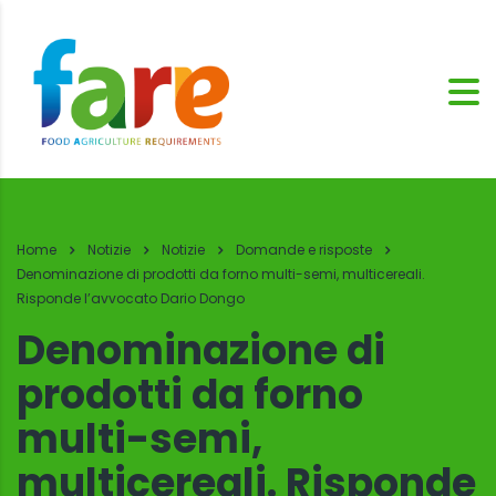
Home
Notizie
Notizie
Domande e risposte
Denominazione di prodotti da forno multi-semi, multicereali.
Risponde l’avvocato Dario Dongo
Denominazione di
prodotti da forno
multi-semi,
multicereali. Risponde