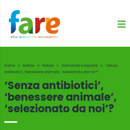
Home
Notizie
Notizie
Domande e risposte
‘Senza
antibiotici’, ‘benessere animale’, ‘selezionato da noi’?
‘Senza antibiotici’,
‘benessere animale’,
‘selezionato da noi’?