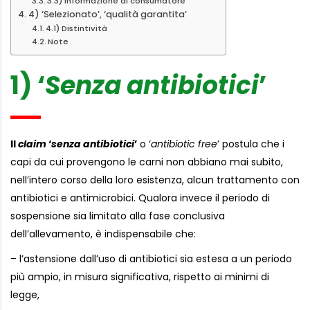
3.3) Informazione al consumatore
4) ‘Selezionato’, ‘qualità garantita’
4.1) Distintività
Note
1) ‘
Senza antibiotici
’
Il
claim
‘
senza antibiotici
’
o ‘
antibiotic free
’ postula che i
capi da cui provengono le carni non abbiano mai subito,
nell’intero corso della loro esistenza, alcun trattamento con
antibiotici e antimicrobici. Qualora invece il periodo di
sospensione sia limitato alla fase conclusiva
dell’allevamento, è indispensabile che:
– l’astensione dall’uso di antibiotici sia estesa a un periodo
più ampio, in misura significativa, rispetto ai minimi di
legge,