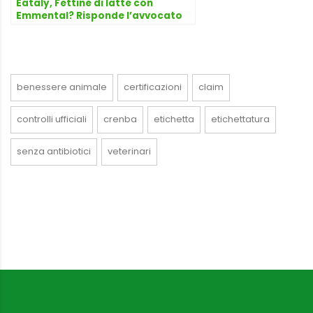
Eataly, Fettine di latte con
Emmental? Risponde l’avvocato
Dario Dongo
benessere animale
certificazioni
claim
controlli ufficiali
crenba
etichetta
etichettatura
senza antibiotici
veterinari