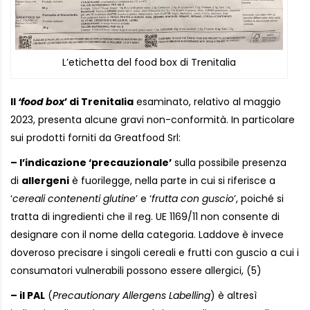
L’etichetta del food box di Trenitalia
Il
‘food box
’ di Trenitalia
esaminato, relativo al maggio
2023, presenta alcune gravi non-conformità. In particolare
sui prodotti forniti da Greatfood Srl:
– l’indicazione ‘precauzionale’
sulla possibile presenza
di
allergeni
è fuorilegge, nella parte in cui si riferisce a
‘
cereali contenenti glutine
’ e ‘
frutta con guscio
’, poiché si
tratta di ingredienti che il reg. UE 1169/11 non consente di
designare con il nome della categoria. Laddove è invece
doveroso precisare i singoli cereali e frutti con guscio a cui i
consumatori vulnerabili possono essere allergici, (5)
– il PAL
(
Precautionary Allergens Labelling
) è altresì