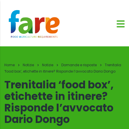
Home
Notizie
Notizie
Domande e risposte
Trenitalia
‘food box’, etichette in itinere? Risponde l’avvocato Dario Dongo
Trenitalia ‘food box’,
etichette in itinere?
Risponde l’avvocato
Dario Dongo