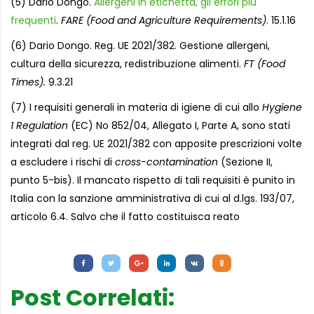
(5) Dario Dongo.
Allergeni in etichetta, gli errori più
frequenti
.
FARE (Food and Agriculture Requirements)
. 15.1.16
(6) Dario Dongo. Reg. UE 2021/382. Gestione allergeni,
cultura della sicurezza, redistribuzione alimenti.
FT (Food
Times).
9.3.21
(7) I requisiti generali in materia di igiene di cui allo
Hygiene
1 Regulation
(EC) No 852/04, Allegato I, Parte A, sono stati
integrati dal reg. UE 2021/382 con apposite prescrizioni volte
a escludere i rischi di
cross-contamination
(Sezione II,
punto 5-bis). Il mancato rispetto di tali requisiti è punito in
Italia con la sanzione amministrativa di cui al d.lgs. 193/07,
articolo 6.4. Salvo che il fatto costituisca reato
Letture:
944
Post Correlati: