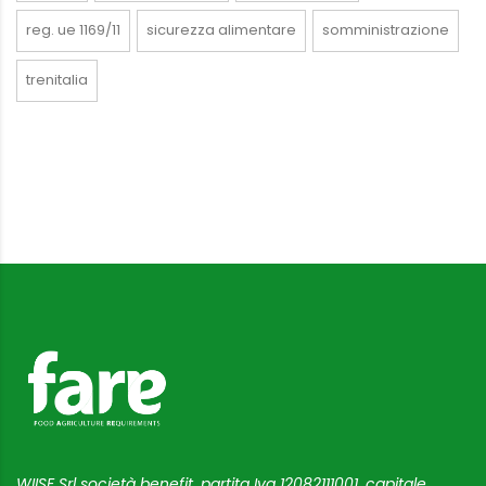
reg. ue 1169/11
sicurezza alimentare
somministrazione
trenitalia
WIISE Srl società benefit, partita Iva 12082111001, capitale