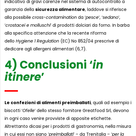
indicativo di gravi carenze nel sistema di autocontrollo a
garanzia della
sicurezza alimentare
, laddove si riferisce
alla possibile
cross-contamination
da ‘
pesce
’, ‘
sedano
’,
‘
crostacei e molluschi
’ di prodotti dolciari da forno. In barba
alla specifica attenzione che la recente riforma
dello
Hygiene 1 Regulation
(EC) No 852/04 prescrive di
dedicare agli allergeni alimentari (6,7).
4) Conclusioni ‘
in
itinere
’
Le confezioni di alimenti preimballati
, quali ad esempio i
biscotti ‘
Ofelle
’ dello stesso fornitore Greatfood Srl, devono
in ogni caso venire provviste di apposite etichette.
Altrettanto dicasi per i prodotti di gastronomia, nella misura
in cui essi non siano ‘
preimballati
’ – da Trenitalia – ‘
per la