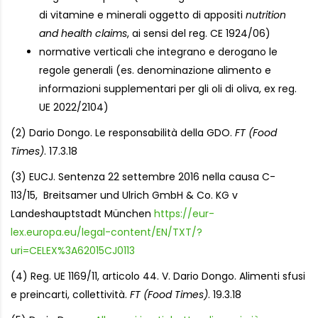
di vitamine e minerali oggetto di appositi
nutrition
and health claims
, ai sensi del reg. CE 1924/06)
normative verticali che integrano e derogano le
regole generali (es. denominazione alimento e
informazioni supplementari per gli oli di oliva, ex reg.
UE 2022/2104)
(2) Dario Dongo. Le responsabilità della GDO.
FT (Food
Times)
. 17.3.18
(3) EUCJ. Sentenza 22 settembre 2016 nella causa C-
113/15, Breitsamer und Ulrich GmbH & Co. KG v
Landeshauptstadt München
https://eur-
lex.europa.eu/legal-content/EN/TXT/?
uri=CELEX%3A62015CJ0113
(4) Reg. UE 1169/11, articolo 44. V. Dario Dongo. Alimenti sfusi
e preincarti, collettività.
FT (Food Times)
. 19.3.18