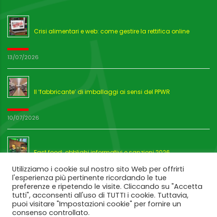
Crisi alimentari e web: come gestire la rettifica online
13/07/2026
Il ‘fabbricante’ di imballaggi ai sensi del PPWR
10/07/2026
Fast food: obblighi informativi e sanzioni 2026
Utilizziamo i cookie sul nostro sito Web per offrirti
l'esperienza più pertinente ricordando le tue
03/07/2026
preferenze e ripetendo le visite. Cliccando su "Accetta
tutti", acconsenti all'uso di TUTTI i cookie. Tuttavia,
puoi visitare "Impostazioni cookie" per fornire un
consenso controllato.