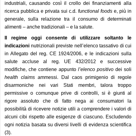
industriali, causando così il crollo dei finanziamenti alla
ricerca pubblica e privata sui c.d.
functional foods
e, più in
generale, sulla relazione tra il consumo di determinati
alimenti – anche tradizionali – e la salute.
Il regime oggi consente di utilizzare soltanto le
indicazioni
nutrizionali previste ne
ll’elenco tassativo
di cui
in Allegato del reg. CE 1924/2006
, e
le indicazioni sulla
salute accluse
al reg. UE 432/2012
e successive
modifiche,
che contiene
appunto
l’elenco positivo
de
i soli
health claims
ammess
i
. Dal caos primigenio di regole
disarmoniche nei vari Stati membri, talora troppo
permissive o comunque prive di controlli, si è giunti al
rigore assoluto che di fatto nega ai consumatori la
possibilità di ricevere notizie utili a comprendere i valori di
alcuni cibi rispetto alle esigenze di ciascuno. Escludendo
ogni notizia basata su diversi livelli di evidenza scientifica
(3).