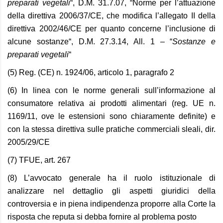
preparati vegetali
“, D.M. 31.7.07, “
Norme per l’attuazione
della direttiva 2006/37/CE, che modifica l’allegato II della
direttiva 2002/46/CE per quanto concerne l’inclusione di
alcune sostanze
“, D.M. 27.3.14, All. 1 –
“
Sostanze e
preparati vegetali
“
(5) Reg. (CE) n. 1924/06, articolo 1, paragrafo 2
(6) In linea con le norme generali sull’informazione al
consumatore relativa ai prodotti alimentari (reg. UE n.
1169/11, ove le estensioni sono chiaramente definite) e
con la stessa direttiva sulle pratiche commerciali sleali, dir.
2005/29/CE
(7) TFUE, art. 267
(8) L’avvocato generale
ha il ruolo istituzionale di
analizzare nel dettaglio gli aspetti giuridici della
controversia e in piena indipendenza proporre alla Corte la
risposta che reputa si debba fornire al problema posto