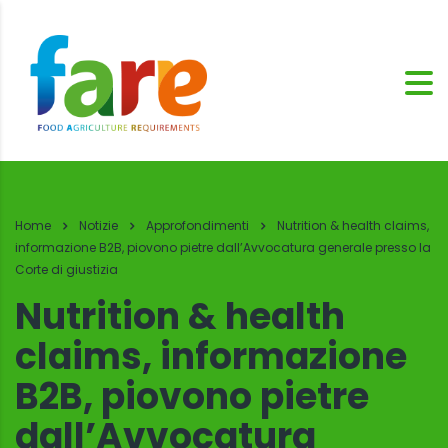
Home
Notizie
Approfondimenti
Nutrition & health claims,
informazione B2B, piovono pietre dall’Avvocatura generale presso la
Corte di giustizia
Nutrition & health
claims, informazione
B2B, piovono pietre
dall’Avvocatura