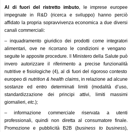
Al di fuori del ristretto imbuto
, le imprese europee
impegnate in R&D (ricerca e sviluppo) hanno perciò
affidato la propria sopravvivenza economica a due diversi
canali commerciali:
–
inquadramento giuridico d
ei prodotti
come
integrator
i
alimentar
i
, ove ne ricorrano le condizioni e vengano
seguite le apposite procedure.
I
l
Ministero della Salute può
in
vero
autorizzare
il riferimento a
precise
funzionalità
nutritive e
fisiologiche
(4),
al di fuori del rigoroso contesto
europeo
di
nutrition & health claims
, in relazione ad alcune
sostanze e
d e
ntro determinat
i limiti
(modalità d’uso,
standardizzazione dei principi attivi, limiti massimi
giornalier
i,
etc
.
)
;
– informazione commerciale riservata a utenti
professionali, quindi non diretta al consumatore finale.
Promozione e p
ubblicità B2B (
business to business
),