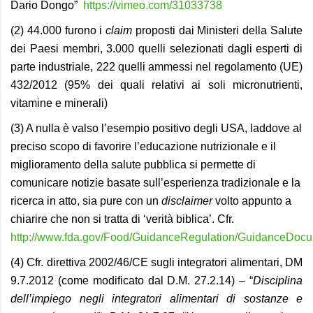
Dario Dongo”
https://vimeo.com/31033738
(2) 44.000 furono i
claim
proposti dai Ministeri della Salute
dei Paesi membri, 3.000 quelli selezionati dagli esperti di
parte industriale, 222 quelli ammessi nel regolamento (UE)
432/2012 (95% dei quali relativi ai soli micronutrienti,
vitamine e minerali)
(3) A nulla è valso l’esempio positivo degli USA, laddove al
preciso scopo di favorire l’educazione nutrizionale e il
miglioramento della salute pubblica si permette di
comunicare notizie basate sull’esperienza tradizionale e la
ricerca in atto, sia pure con un
disclaimer
volto appunto a
chiarire che non si tratta di ‘verità biblica’. Cfr.
http://www.fda.gov/Food/GuidanceRegulation/GuidanceDocu
(4) Cfr.
d
irettiva 2002/46/CE sugli integratori alimentari
,
DM
9
.7.
2012
(come modificato dal D.M. 27.2.14) – “
Disciplina
dell’impiego negli integratori alimentari di sostanze e