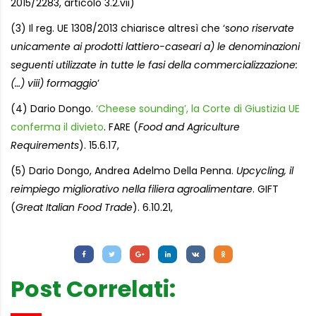
2015/2283, articolo 3.2.vii)
(3) Il reg. UE 1308/2013 chiarisce altresì che ‘s
ono riservate
unicamente ai prodotti lattiero-caseari a) le denominazioni
seguenti utilizzate in tutte le fasi della commercializzazione:
(…) viii) formaggio
’
(4) Dario Dongo.
‘Cheese sounding’, la Corte di Giustizia UE
conferma il divieto
. FARE (
Food and Agriculture
Requirements
). 15.6.17,
(5) Dario Dongo, Andrea Adelmo Della Penna.
Upcycling, il
reimpiego migliorativo nella filiera agroalimentare
. GIFT
(
Great Italian Food Trade
). 6.10.21,
Letture:
932
Post Correlati: