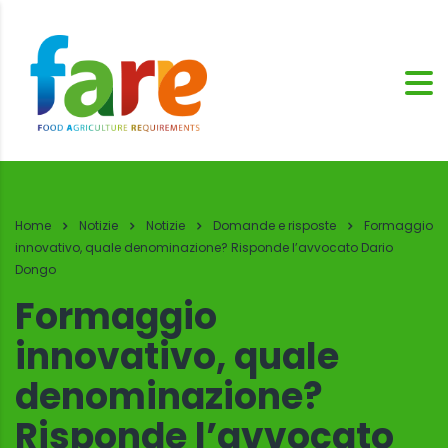
Home
Notizie
Notizie
Domande e risposte
Formaggio
innovativo, quale denominazione? Risponde l’avvocato Dario
Dongo
Formaggio
innovativo, quale
denominazione?
Risponde l’avvocato