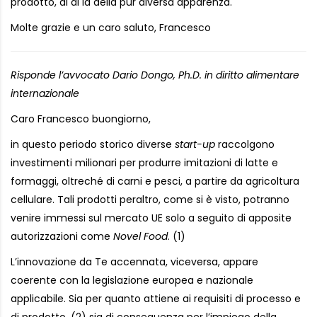
prodotto, al di là della pur diversa apparenza.
Molte grazie e un caro saluto, Francesco
Risponde l’avvocato Dario Dongo, Ph.D. in diritto alimentare
internazionale
Caro Francesco buongiorno,
in questo periodo storico diverse
start-up
raccolgono
investimenti milionari per produrre imitazioni di latte e
formaggi, oltreché di carni e pesci, a partire da agricoltura
cellulare. Tali prodotti peraltro, come si è visto, potranno
venire immessi sul mercato UE solo a seguito di apposite
autorizzazioni come
Novel Food
. (1)
L’innovazione da Te accennata, viceversa, appare
coerente con la legislazione europea e nazionale
applicabile. Sia per quanto attiene ai requisiti di processo e
di prodotto, (2) sia di conseguenza per l’impiego della