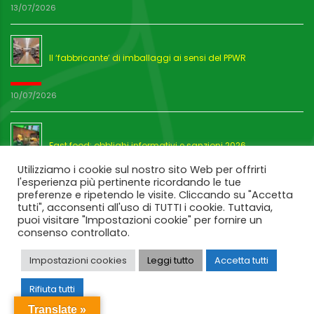
13/07/2026
Il ‘fabbricante’ di imballaggi ai sensi del PPWR
10/07/2026
Fast food: obblighi informativi e sanzioni 2026
Utilizziamo i cookie sul nostro sito Web per offrirti
l'esperienza più pertinente ricordando le tue
03/07/2026
preferenze e ripetendo le visite. Cliccando su "Accetta
tutti", acconsenti all'uso di TUTTI i cookie. Tuttavia,
puoi visitare "Impostazioni cookie" per fornire un
consenso controllato.
Impostazioni cookies
Leggi tutto
Accetta tutti
Rifiuta tutti
Translate »