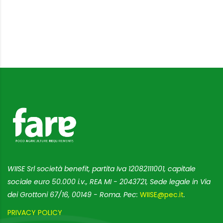
WIISE Srl società benefit, partita Iva 12082111001, capitale
sociale euro 50.000 i.v., REA MI - 2043721, Sede legale in Via
dei Grottoni 67/16, 00149 - Roma. Pec:
WIISE@pec.it
.
PRIVACY POLICY